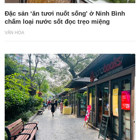
Đặc sản ‘ăn tươi nuốt sống' ở Ninh Bình
chấm loại nước sốt đọc trẹo miệng
VĂN HÓA