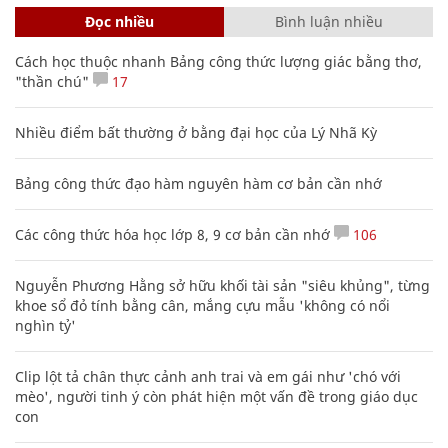
Đọc nhiều
Bình luận nhiều
Cách học thuộc nhanh Bảng công thức lượng giác bằng thơ,
"thần chú"
17
Nhiều điểm bất thường ở bằng đại học của Lý Nhã Kỳ
Bảng công thức đạo hàm nguyên hàm cơ bản cần nhớ
Các công thức hóa học lớp 8, 9 cơ bản cần nhớ
106
Nguyễn Phương Hằng sở hữu khối tài sản "siêu khủng", từng
khoe sổ đỏ tính bằng cân, mắng cựu mẫu 'không có nổi
nghìn tỷ'
Clip lột tả chân thực cảnh anh trai và em gái như 'chó với
mèo', người tinh ý còn phát hiện một vấn đề trong giáo dục
con