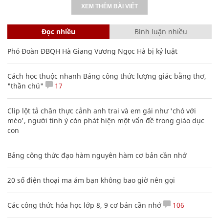
XEM THÊM BÀI VIẾT
Đọc nhiều
Bình luận nhiều
Phó Đoàn ĐBQH Hà Giang Vương Ngọc Hà bị kỷ luật
Cách học thuộc nhanh Bảng công thức lượng giác bằng thơ,
"thần chú"
17
Clip lột tả chân thực cảnh anh trai và em gái như 'chó với
mèo', người tinh ý còn phát hiện một vấn đề trong giáo dục
con
Bảng công thức đạo hàm nguyên hàm cơ bản cần nhớ
20 số điện thoại ma ám bạn không bao giờ nên gọi
Các công thức hóa học lớp 8, 9 cơ bản cần nhớ
106