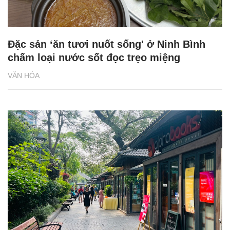
Đặc sản ‘ăn tươi nuốt sống' ở Ninh Bình
chấm loại nước sốt đọc trẹo miệng
VĂN HÓA