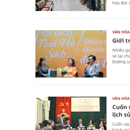
hóa đọc 
VĂN HÓA
Giới 
Nhiều gợi
sẻ tại c
Đường sá
VĂN HÓA
Cuốn s
lịch s
Cuốn sác
hành giú