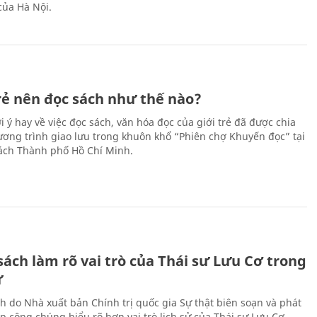
của Hà Nội.
trẻ nên đọc sách như thế nào?
 ý hay về việc đọc sách, văn hóa đọc của giới trẻ đã được chia
hương trình giao lưu trong khuôn khổ “Phiên chợ Khuyến đọc” tại
ch Thành phố Hồ Chí Minh.
ách làm rõ vai trò của Thái sư Lưu Cơ trong
ử
h do Nhà xuất bản Chính trị quốc gia Sự thật biên soạn và phát
p công chúng hiểu rõ hơn vai trò lịch sử của Thái sư Lưu Cơ,