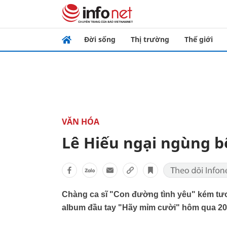
Đời sống
Thị trường
Thế giới
VĂN HÓA
Lê Hiếu ngại ngùng 
Chàng ca sĩ "Con đường tình yêu" kém tươi
album đầu tay "Hãy mỉm cười" hôm qua 20/