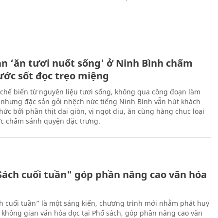
ản ‘ăn tươi nuốt sống' ở Ninh Bình chấm
nước sốt đọc trẹo miệng
chế biến từ nguyên liệu tươi sống, không qua công đoạn làm
 nhưng đặc sản gỏi nhệch nức tiếng Ninh Bình vẫn hút khách
ức bởi phần thịt dai giòn, vị ngọt dịu, ăn cùng hàng chục loại
ớc chấm sánh quyện đặc trưng.
Sách cuối tuần" góp phần nâng cao văn hóa
h cuối tuần” là một sáng kiến, chương trình mới nhằm phát huy
 không gian văn hóa đọc tại Phố sách, góp phần nâng cao văn