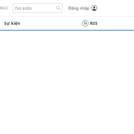
18822
Đăng nhập
Sự kiện
RSS