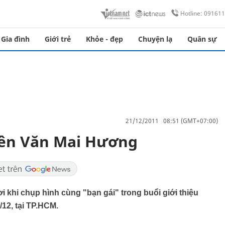
Hotline: 09161
Gia đình
Giới trẻ
Khỏe - đẹp
Chuyện lạ
Quân sự
21/12/2011 08:51 (GMT+07:00)
bên Văn Mai Hương
 khi chụp hình cùng "bạn gái" trong buổi giới thiệu
12, tại TP.HCM.