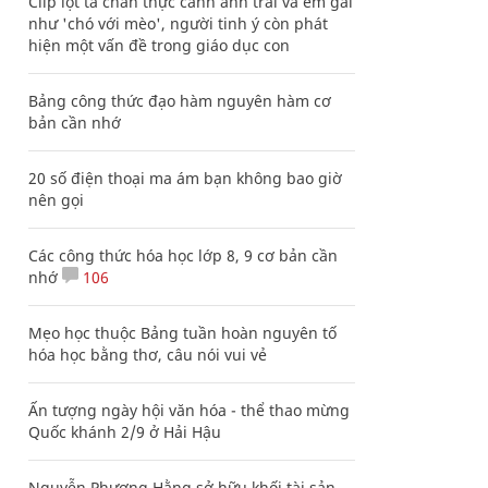
Clip lột tả chân thực cảnh anh trai và em gái
như 'chó với mèo', người tinh ý còn phát
hiện một vấn đề trong giáo dục con
Bảng công thức đạo hàm nguyên hàm cơ
bản cần nhớ
20 số điện thoại ma ám bạn không bao giờ
nên gọi
Các công thức hóa học lớp 8, 9 cơ bản cần
nhớ
106
Mẹo học thuộc Bảng tuần hoàn nguyên tố
hóa học bằng thơ, câu nói vui vẻ
Ấn tượng ngày hội văn hóa - thể thao mừng
Quốc khánh 2/9 ở Hải Hậu
Nguyễn Phương Hằng sở hữu khối tài sản