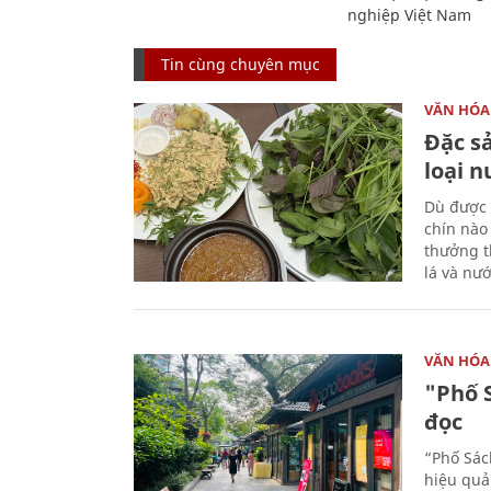
nghiệp Việt Nam
Tin cùng chuyên mục
VĂN HÓA
Đặc s
loại 
Dù được 
chín nào
thưởng th
lá và nư
VĂN HÓA
"Phố 
đọc
“Phố Sác
hiệu quả