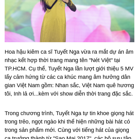
Hoa hậu kiêm ca sĩ Tuyết Nga vừa ra mắt dự án âm
nhạc kết hợp thời trang mang tên "Nét Việt" tại
TP.HCM. Cụ thể, Tuyết Nga lần lượt giới thiệu 5 MV
lấy cảm hứng từ các ca khúc mang âm hưởng dân
gian Việt Nam gồm: Nhan sắc, Việt Nam quê hương
tôi, Inh lả ơi...kèm với show diễn thời trang đặc sắc.
Trong chương trình, Tuyết Nga tự tin khoe giọng hát
trong trẻo, ngọt ngào khi thể hiện những bài hát có
trong sản phẩm mới. Cùng với tiếng hát của giọng
ca trưởng thành từ "Sao Mai 2017", các bộ sưu tập