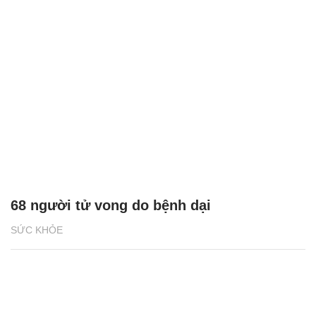
68 người tử vong do bệnh dại
SỨC KHỎE