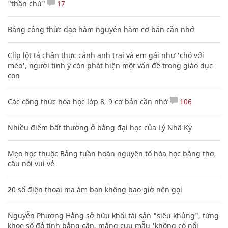
"thần chú"
17
Bảng công thức đạo hàm nguyên hàm cơ bản cần nhớ
Clip lột tả chân thực cảnh anh trai và em gái như 'chó với
mèo', người tinh ý còn phát hiện một vấn đề trong giáo dục
con
Các công thức hóa học lớp 8, 9 cơ bản cần nhớ
106
Nhiều điểm bất thường ở bằng đại học của Lý Nhã Kỳ
Mẹo học thuộc Bảng tuần hoàn nguyên tố hóa học bằng thơ,
câu nói vui vẻ
20 số điện thoại ma ám bạn không bao giờ nên gọi
Nguyễn Phương Hằng sở hữu khối tài sản "siêu khủng", từng
khoe sổ đỏ tính bằng cân, mắng cựu mẫu 'không có nổi