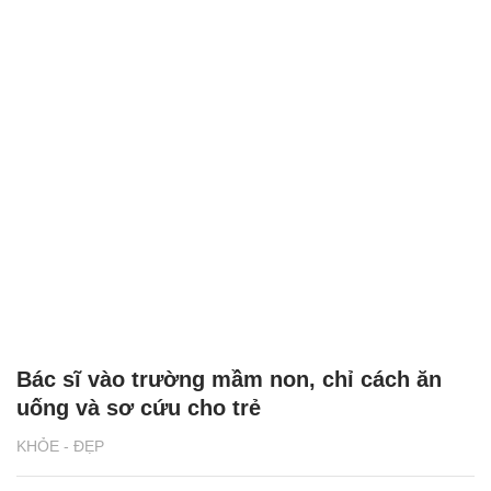
Bác sĩ vào trường mầm non, chỉ cách ăn
uống và sơ cứu cho trẻ
KHỎE - ĐẸP