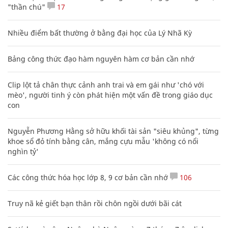
"thần chú"
17
Nhiều điểm bất thường ở bằng đại học của Lý Nhã Kỳ
Bảng công thức đạo hàm nguyên hàm cơ bản cần nhớ
Clip lột tả chân thực cảnh anh trai và em gái như 'chó với
mèo', người tinh ý còn phát hiện một vấn đề trong giáo dục
con
Nguyễn Phương Hằng sở hữu khối tài sản "siêu khủng", từng
khoe sổ đỏ tính bằng cân, mắng cựu mẫu 'không có nổi
nghìn tỷ'
Các công thức hóa học lớp 8, 9 cơ bản cần nhớ
106
Truy nã kẻ giết bạn thân rồi chôn ngồi dưới bãi cát