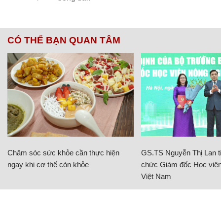
CÓ THỂ BẠN QUAN TÂM
Chăm sóc sức khỏe cần thực hiện
GS.TS Nguyễn Thị Lan ti
ngay khi cơ thể còn khỏe
chức Giám đốc Học viện
Việt Nam