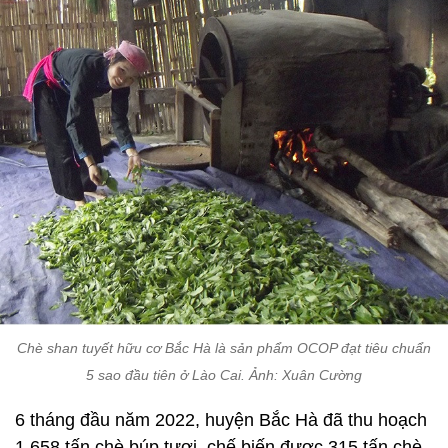
Chè shan tuyết hữu cơ Bắc Hà là sản phẩm OCOP đạt tiêu chuẩn
5 sao đầu tiên ở Lào Cai. Ảnh: Xuân Cường
6 tháng đầu năm 2022, huyện Bắc Hà đã thu hoạch
1.658 tấn chè búp tươi, chế biến được 315 tấn chè