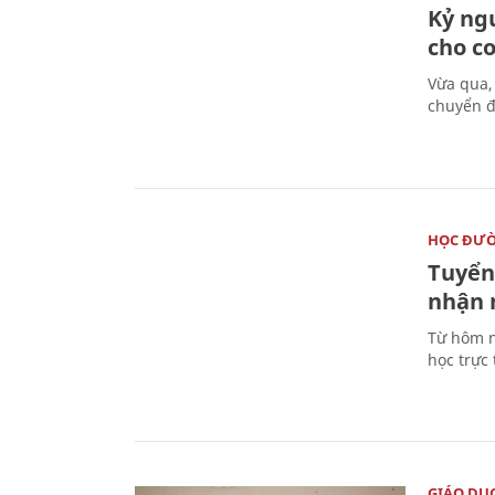
Kỷ ng
cho c
Vừa qua,
chuyển đ
HỌC ĐƯ
Tuyển 
nhận 
Từ hôm n
học trực
GIÁO DỤ