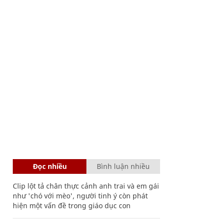
Đọc nhiều
Bình luận nhiều
Clip lột tả chân thực cảnh anh trai và em gái
như 'chó với mèo', người tinh ý còn phát
hiện một vấn đề trong giáo dục con