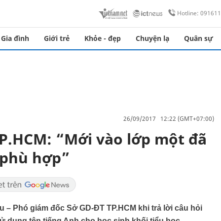
Hotline: 09161
Gia đình
Giới trẻ
Khỏe - đẹp
Chuyện lạ
Quân sự
26/09/2017 12:22 (GMT+07:00)
P.HCM: “Mới vào lớp một đã
 phù hợp”
u – Phó giám đốc Sở GD-ĐT TP.HCM khi trả lời câu hỏi
ử dụng tên tiếng Anh cho học sinh khối tiểu học.