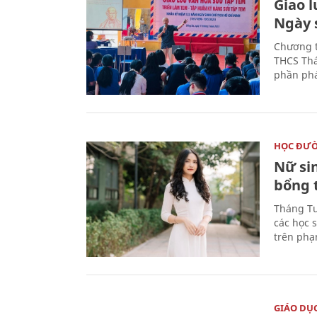
Giao 
Ngày 
Chương t
THCS Thá
phần phá
HỌC ĐƯ
Nữ si
bổng 
Tháng Tư
các học 
trên phạ
GIÁO DỤ