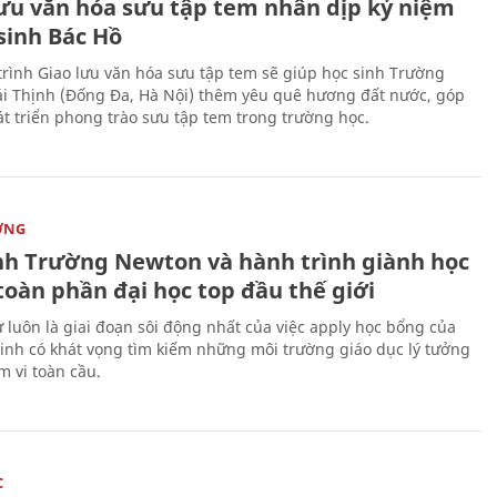
lưu văn hóa sưu tập tem nhân dịp kỷ niệm
sinh Bác Hồ
rình Giao lưu văn hóa sưu tập tem sẽ giúp học sinh Trường
i Thịnh (Đống Đa, Hà Nội) thêm yêu quê hương đất nước, góp
t triển phong trào sưu tập tem trong trường học.
ỜNG
nh Trường Newton và hành trình giành học
toàn phần đại học top đầu thế giới
 luôn là giai đoạn sôi động nhất của việc apply học bổng của
sinh có khát vọng tìm kiếm những môi trường giáo dục lý tưởng
m vi toàn cầu.
C