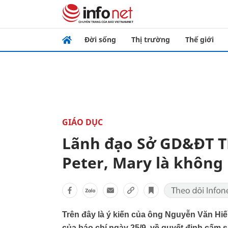
Đời sống
Thị trường
Thế giới
GIÁO DỤC
Lãnh đạo Sở GD&ĐT T
Peter, Mary là không
Trên đây là ý kiến của ông Nguyễn Văn Hiế
của báo chí ngày 25/9, về quyết định cấm s