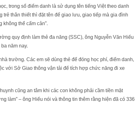
học, trong sổ điểm danh là sử dụng tên tiếng Việt theo danh
ẻ thân thiết thì đặt tên để giao lưu, giao tiếp mà gia đình
ng không thể cấm cản”.
rường quy định làm thẻ đa năng (SSC), ông Nguyễn Văn Hiếu
m ba năm nay.
 nhà trường. Các em sẽ dùng thẻ để đóng học phí, điểm danh,
ệc với Sở Giao thông vận tải để tích hợp chức năng đi xe
 huynh cũng an tâm khi các con không phải cầm tiền mặt
ng làm” – ông Hiếu nói và thông tin thêm rằng hiện đã có 336