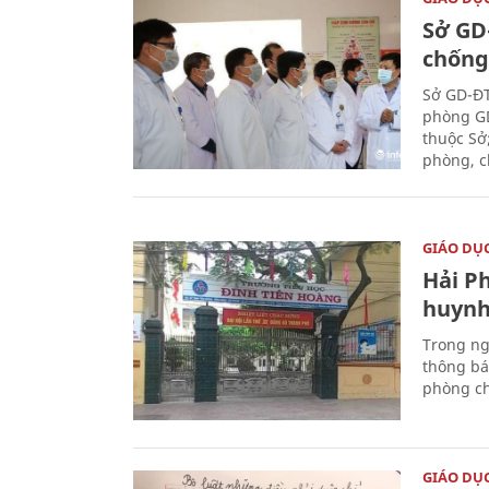
Sở GD
chống
Sở GD-ĐT
phòng GD
thuộc Sở
phòng, c
GIÁO DỤ
Hải P
huynh
Trong ng
thông bá
phòng ch
GIÁO DỤ