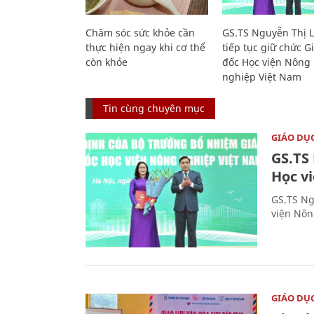
Chăm sóc sức khỏe cần
GS.TS Nguyễn Thị 
thực hiện ngay khi cơ thể
tiếp tục giữ chức 
còn khỏe
đốc Học viện Nông
nghiệp Việt Nam
Tin cùng chuyên mục
GIÁO DỤ
GS.TS
Học v
GS.TS Ng
viện Nôn
GIÁO DỤ