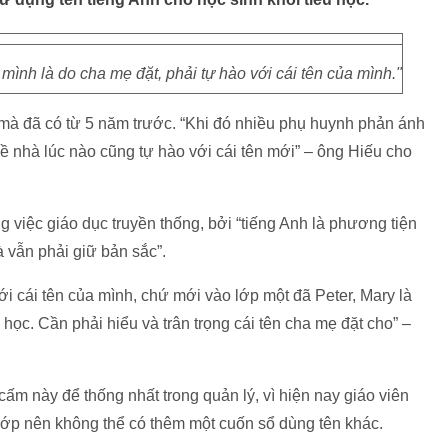
ình là do cha mẹ đặt, phải tự hào với cái tên của mình."
mà đã có từ 5 năm trước. “Khi đó nhiều phụ huynh phản ánh
về nhà lúc nào cũng tự hào với cái tên mới” – ông Hiếu cho
g việc giáo dục truyền thống, bởi “tiếng Anh là phương tiện
 vẫn phải giữ bản sắc”.
ới cái tên của mình, chứ mới vào lớp một đã Peter, Mary là
học. Cần phải hiểu và trân trọng cái tên cha mẹ đặt cho” –
ấm này để thống nhất trong quản lý, vì hiện nay giáo viên
lớp nên không thể có thêm một cuốn sổ dùng tên khác.