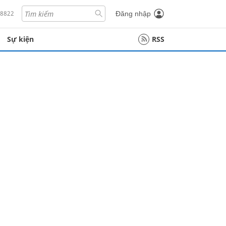
18822
Đăng nhập
Sự kiện
RSS