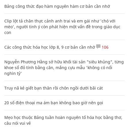
Bảng công thức đạo hàm nguyên hàm cơ bản cần nhớ
Clip lột tả chân thực cảnh anh trai và em gái như 'chó với
mèo', người tinh ý còn phát hiện một vấn đề trong giáo dục
con
Các công thức hóa học lớp 8, 9 cơ bản cần nhớ
106
Nguyễn Phương Hằng sở hữu khối tài sản "siêu khủng", từng
khoe sổ đỏ tính bằng cân, mắng cựu mẫu 'không có nổi
nghìn tỷ'
Truy nã kẻ giết bạn thân rồi chôn ngồi dưới bãi cát
20 số điện thoại ma ám bạn không bao giờ nên gọi
Mẹo học thuộc Bảng tuần hoàn nguyên tố hóa học bằng thơ,
câu nói vui vẻ