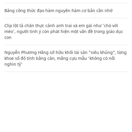
Bảng công thức đạo hàm nguyên hàm cơ bản cần nhớ
Clip lột tả chân thực cảnh anh trai và em gái như 'chó với
mèo', người tinh ý còn phát hiện một vấn đề trong giáo dục
con
Nguyễn Phương Hằng sở hữu khối tài sản "siêu khủng", từng
khoe sổ đỏ tính bằng cân, mắng cựu mẫu 'không có nổi
nghìn tỷ'
Các công thức hóa học lớp 8, 9 cơ bản cần nhớ
106
Mẹo học thuộc Bảng tuần hoàn nguyên tố hóa học bằng thơ,
câu nói vui vẻ
20 số điện thoại ma ám bạn không bao giờ nên gọi
Mai Phương Thúy "phím hàng" quá chuẩn, vợ tỷ phú Phạm