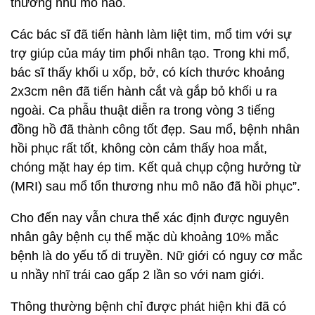
thương nhu mô não.
Các bác sĩ đã tiến hành làm liệt tim, mổ tim với sự
trợ giúp của máy tim phổi nhân tạo. Trong khi mổ,
bác sĩ thấy khối u xốp, bở, có kích thước khoảng
2x3cm nên đã tiến hành cắt và gắp bỏ khối u ra
ngoài. Ca phẫu thuật diễn ra trong vòng 3 tiếng
đồng hồ đã thành công tốt đẹp. Sau mổ, bệnh nhân
hồi phục rất tốt, không còn cảm thấy hoa mắt,
chóng mặt hay ép tim. Kết quả chụp cộng hưởng từ
(MRI) sau mổ tổn thương nhu mô não đã hồi phục”.
Cho đến nay vẫn chưa thể xác định được nguyên
nhân gây bệnh cụ thể mặc dù khoảng 10% mắc
bệnh là do yếu tố di truyền. Nữ giới có nguy cơ mắc
u nhầy nhĩ trái cao gấp 2 lần so với nam giới.
Thông thường bệnh chỉ được phát hiện khi đã có