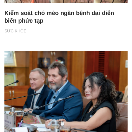
Kiểm soát chó mèo ngăn bệnh dại diễn
biến phức tạp
SỨC KHỎE