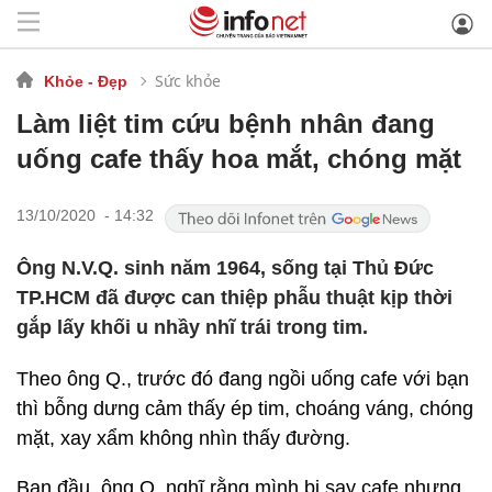
Sức khỏe
Khỏe - Đẹp
Làm liệt tim cứu bệnh nhân đang
uống cafe thấy hoa mắt, chóng mặt
13/10/2020 - 14:32
Ông N.V.Q. sinh năm 1964, sống tại Thủ Đức
TP.HCM đã được can thiệp phẫu thuật kịp thời
gắp lấy khối u nhầy nhĩ trái trong tim.
Theo ông Q., trước đó đang ngồi uống cafe với bạn
thì bỗng dưng cảm thấy ép tim, choáng váng, chóng
mặt, xay xẩm không nhìn thấy đường.
Ban đầu, ông Q. nghĩ rằng mình bị say cafe nhưng