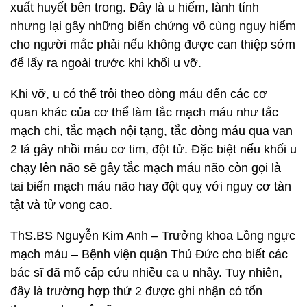
xuất huyết bên trong. Đây là u hiếm, lành tính
nhưng lại gây những biến chứng vô cùng nguy hiểm
cho người mắc phải nếu không được can thiệp sớm
để lấy ra ngoài trước khi khối u vỡ.
Khi vỡ, u có thể trôi theo dòng máu đến các cơ
quan khác của cơ thể làm tắc mạch máu như tắc
mạch chi, tắc mạch nội tạng, tắc dòng máu qua van
2 lá gây nhồi máu cơ tim, đột tử. Đặc biệt nếu khối u
chạy lên não sẽ gây tắc mạch máu não còn gọi là
tai biến mạch máu não hay đột quỵ với nguy cơ tàn
tật và tử vong cao.
ThS.BS Nguyễn Kim Anh – Trưởng khoa Lồng ngực
mạch máu – Bệnh viện quận Thủ Đức cho biết các
bác sĩ đã mổ cấp cứu nhiều ca u nhầy. Tuy nhiên,
đây là trường hợp thứ 2 được ghi nhận có tổn