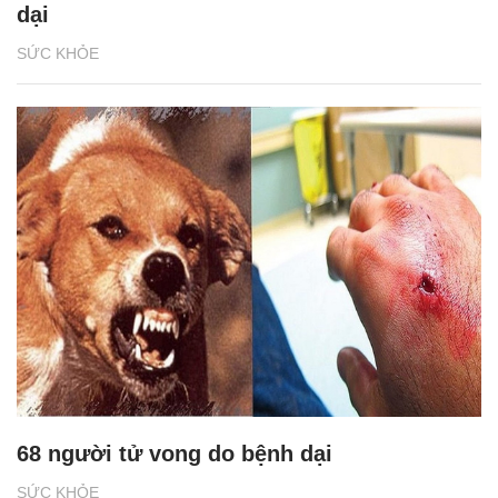
dại
SỨC KHỎE
68 người tử vong do bệnh dại
SỨC KHỎE