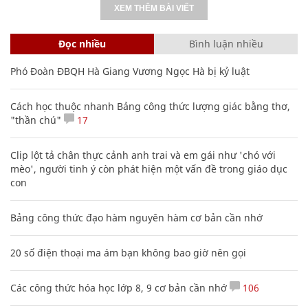
XEM THÊM BÀI VIẾT
Đọc nhiều
Bình luận nhiều
Phó Đoàn ĐBQH Hà Giang Vương Ngọc Hà bị kỷ luật
Cách học thuộc nhanh Bảng công thức lượng giác bằng thơ,
"thần chú"
17
Clip lột tả chân thực cảnh anh trai và em gái như 'chó với
mèo', người tinh ý còn phát hiện một vấn đề trong giáo dục
con
Bảng công thức đạo hàm nguyên hàm cơ bản cần nhớ
20 số điện thoại ma ám bạn không bao giờ nên gọi
Các công thức hóa học lớp 8, 9 cơ bản cần nhớ
106