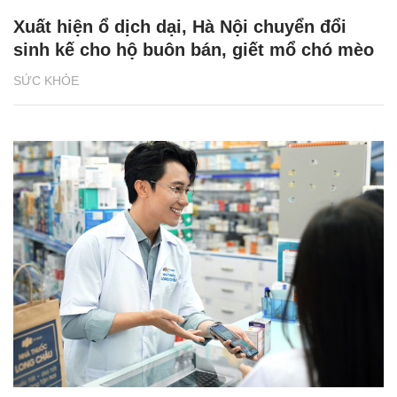
Xuất hiện ổ dịch dại, Hà Nội chuyển đổi
sinh kế cho hộ buôn bán, giết mổ chó mèo
SỨC KHỎE