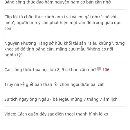
Bảng công thức đạo hàm nguyên hàm cơ bản cần nhớ
Clip lột tả chân thực cảnh anh trai và em gái như 'chó với
mèo', người tinh ý còn phát hiện một vấn đề trong giáo dục
con
Nguyễn Phương Hằng sở hữu khối tài sản "siêu khủng", từng
khoe sổ đỏ tính bằng cân, mắng cựu mẫu 'không có nổi
nghìn tỷ'
Các công thức hóa học lớp 8, 9 cơ bản cần nhớ
106
Truy nã kẻ giết bạn thân rồi chôn ngồi dưới bãi cát
Sự tích ngày ông Ngâu - bà Ngâu mùng 7 tháng 7 âm lịch
Video: Cách quấn dây sạc điện thoại thành hình lò xo