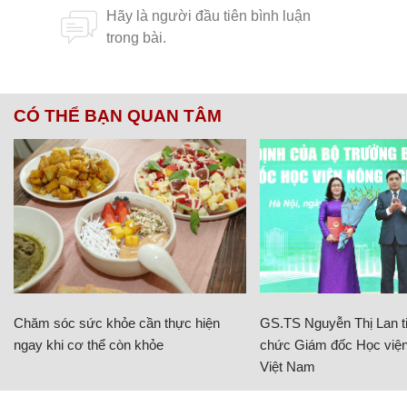
CÓ THỂ BẠN QUAN TÂM
Chăm sóc sức khỏe cần thực hiện
GS.TS Nguyễn Thị Lan ti
ngay khi cơ thể còn khỏe
chức Giám đốc Học viện
Việt Nam