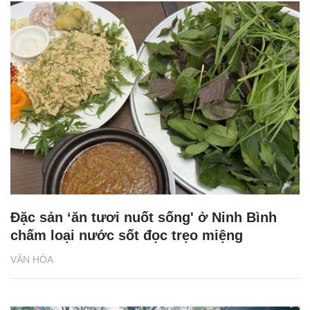
Đặc sản ‘ăn tươi nuốt sống' ở Ninh Bình
chấm loại nước sốt đọc trẹo miệng
VĂN HÓA