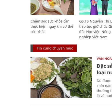
Chăm sóc sức khỏe cần
GS.TS Nguyễn Thị 
thực hiện ngay khi cơ thể
tiếp tục giữ chức 
còn khỏe
đốc Học viện Nông
nghiệp Việt Nam
Tin cùng chuyên mục
VĂN HÓA
Đặc s
loại 
Dù được 
chín nào
thưởng th
lá và nư