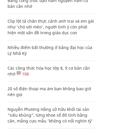
Bảng công thức đạo hàm nguyên hàm cơ
bản cần nhớ
Clip lột tả chân thực cảnh anh trai và em gái
như 'chó với mèo', người tinh ý còn phát
hiện một vấn đề trong giáo dục con
Nhiều điểm bất thường ở bằng đại học của
Lý Nhã Kỳ
Các công thức hóa học lớp 8, 9 cơ bản cần
nhớ
106
20 số điện thoại ma ám bạn không bao giờ
nên gọi
Nguyễn Phương Hằng sở hữu khối tài sản
"siêu khủng", từng khoe sổ đỏ tính bằng
cân, mắng cựu mẫu 'không có nổi nghìn tỷ'