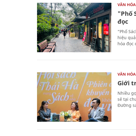
VĂN HÓA
"Phố 
đọc
“Phố Sác
hiệu quả
hóa đọc 
VĂN HÓA
Giới 
Nhiều gợi
sẻ tại c
Đường sá