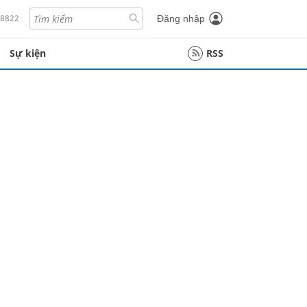
18822
Đăng nhập
Sự kiện
RSS