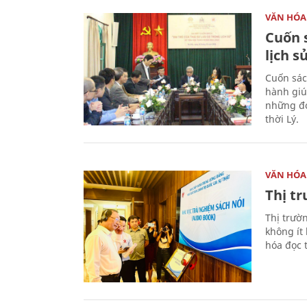
VĂN HÓA
Cuốn s
lịch s
Cuốn sác
hành giú
những đó
thời Lý.
VĂN HÓA
Thị t
Thị trườ
không ít
hóa đọc 