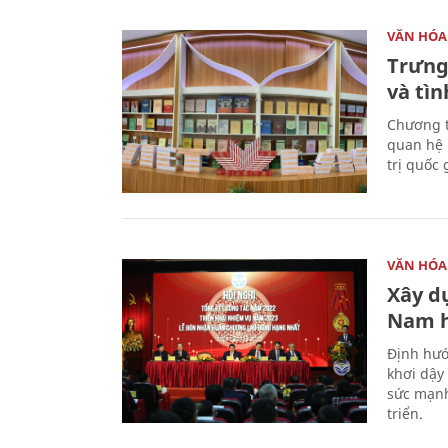
VĂN HÓA
Trưng
và tìn
Chương t
quan hệ 
trị quốc 
VĂN HÓA
Xây d
Nam 
Định hướ
khơi dậy
sức mạnh
triển.