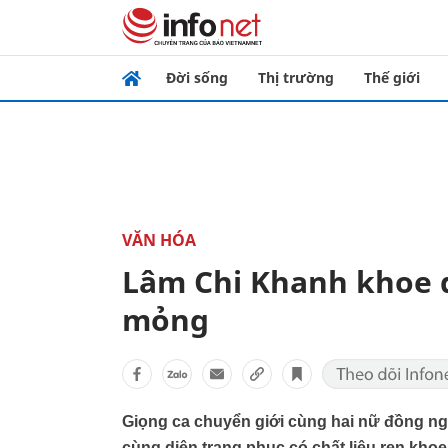
Đời sống
Thị trường
Thế giới
VĂN HÓA
Lâm Chi Khanh khoe 
mỏng
Giọng ca chuyển giới cùng hai nữ đồng n
cùng diện trang phục có chất liệu ren kho