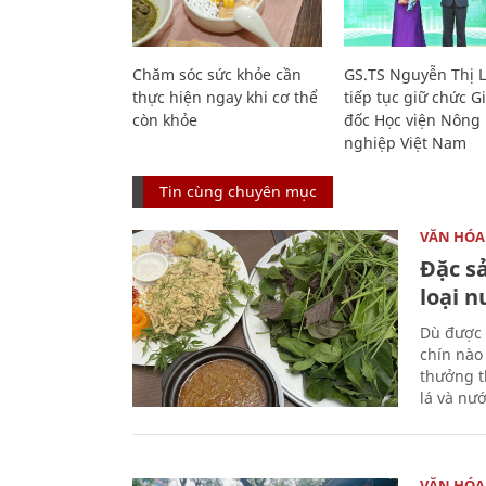
Chăm sóc sức khỏe cần
GS.TS Nguyễn Thị 
thực hiện ngay khi cơ thể
tiếp tục giữ chức 
còn khỏe
đốc Học viện Nông
nghiệp Việt Nam
Tin cùng chuyên mục
VĂN HÓA
Đặc s
loại 
Dù được 
chín nào
thưởng th
lá và nư
VĂN HÓA