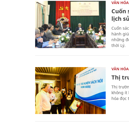
VĂN HÓA
Cuốn s
lịch s
Cuốn sác
hành giú
những đó
thời Lý.
VĂN HÓA
Thị t
Thị trườ
không ít
hóa đọc 