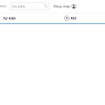
18822
Đăng nhập
Sự kiện
RSS