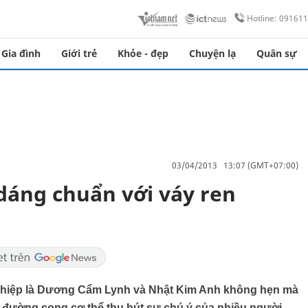
Hotline: 09161
Gia đình
Giới trẻ
Khỏe - đẹp
Chuyện lạ
Quân sự
03/04/2013 13:07 (GMT+07:00)
dáng chuẩn với váy ren
ghiệp là Dương Cẩm Lynh và Nhật Kim Anh không hẹn mà
e đường cong cơ thể thu hút sự chú ý của nhiều người.