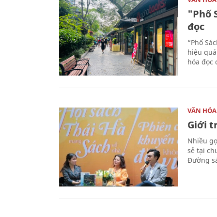
"Phố 
đọc
“Phố Sác
hiệu quả
hóa đọc 
VĂN HÓA
Giới 
Nhiều gợi
sẻ tại c
Đường sá