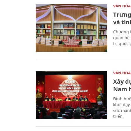
VĂN HÓA
Trưng
và tìn
Chương t
quan hệ 
trị quốc 
VĂN HÓA
Xây d
Nam 
Định hướ
khơi dậy
sức mạnh
triển.