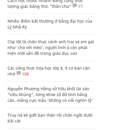
Cách học thuộc nhanh Bảng công thức
lượng giác bằng thơ, "thần chú"
17
Nhiều điểm bất thường ở bằng đại học của
Lý Nhã Kỳ
Clip lột tả chân thực cảnh anh trai và em gái
như 'chó với mèo', người tinh ý còn phát
hiện một vấn đề trong giáo dục con
Các công thức hóa học lớp 8, 9 cơ bản cần
nhớ
106
Nguyễn Phương Hằng sở hữu khối tài sản
"siêu khủng", từng khoe sổ đỏ tính bằng
cân, mắng cựu mẫu 'không có nổi nghìn tỷ'
Truy nã kẻ giết bạn thân rồi chôn ngồi dưới
bãi cát