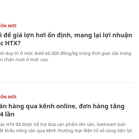
HÔN MỚI
 để giá lợn hơi ổn định, mang lại lợi nhuận
ác HTX?
hơi duy trì ở mức dưới 60.000 đồng/kg trong thời gian dài trong
phí chăn nuôi ở mức cao.
HÔN MỚI
án hàng qua kênh online, đơn hàng tăng
4 lần
các HTX đã được hỗ trợ đưa sản phẩm lên sàn, livetream bán
ất khẩu nông sản qua kênh thương mại điện tử vô cùng tiện lợi