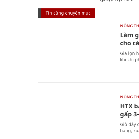
Tin cùng chuyên mục
NÔNG T
Làm gì
cho c
Giá lợn 
khi chi 
NÔNG T
HTX b
gấp 3-
Giờ đây 
hàng, xu