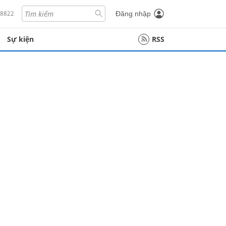
18822
Đăng nhập
Sự kiện
RSS