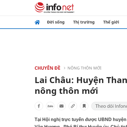
Đời sống
Thị trường
Thế giới
CHUYÊN ĐỀ
NÔNG THÔN MỚI
Lai Châu: Huyện Than
nông thôn mới
Tại Hội nghị trực tuyến được UBND huyện 
Văn Hương - Phó Bí thư Huyện ủy, Chủ tịc