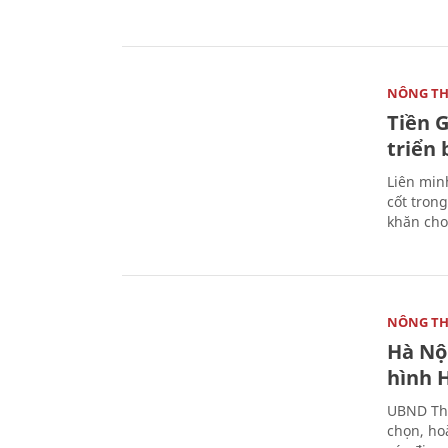
NÔNG T
Tiền G
triển
Liên min
cốt trong
khăn cho
NÔNG T
Hà Nộ
hình 
UBND Thà
chọn, ho