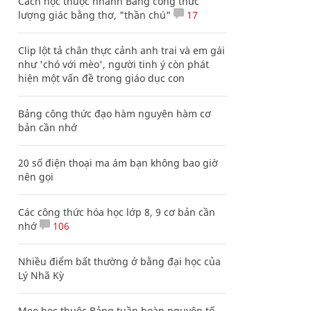
Cách học thuộc nhanh Bảng công thức
lượng giác bằng thơ, "thần chú"
17
Clip lột tả chân thực cảnh anh trai và em gái
như 'chó với mèo', người tinh ý còn phát
hiện một vấn đề trong giáo dục con
Bảng công thức đạo hàm nguyên hàm cơ
bản cần nhớ
20 số điện thoại ma ám bạn không bao giờ
nên gọi
Các công thức hóa học lớp 8, 9 cơ bản cần
nhớ
106
Nhiều điểm bất thường ở bằng đại học của
Lý Nhã Kỳ
Mẹo học thuộc Bảng tuần hoàn nguyên tố