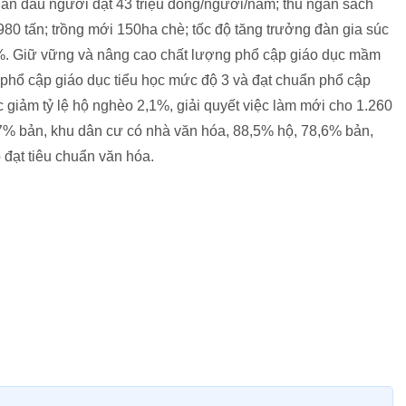
ân đầu người đạt 43 triệu đồng/người/năm; thu ngân sách
980 tấn; trồng mới 150ha chè; tốc độ tăng trưởng đàn gia súc
5%. Giữ vững và nâng cao chất lượng phổ cập giáo dục mầm
ẩn phổ cập giáo dục tiểu học mức độ 3 và đạt chuẩn phổ cập
iảm tỷ lệ hộ nghèo 2,1%, giải quyết việc làm mới cho 1.260
97% bản, khu dân cư có nhà văn hóa, 88,5% hộ, 78,6% bản,
 đạt tiêu chuẩn văn hóa.