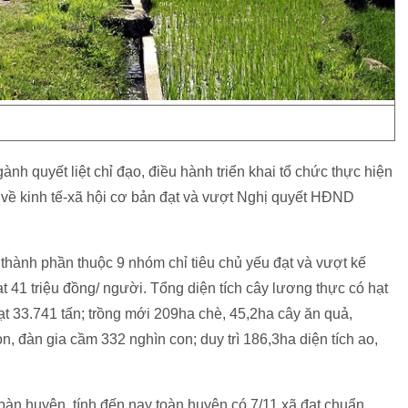
 quyết liệt chỉ đạo, điều hành triển khai tổ chức thực hiện
êu về kinh tế-xã hội cơ bản đạt và vượt Nghị quyết HĐND
 thành phần thuộc 9 nhóm chỉ tiêu chủ yếu đạt và vượt kế
 41 triệu đồng/ người. Tổng diện tích cây lương thực có hạt
ạt 33.741 tấn; trồng mới 209ha chè, 45,2ha cây ăn quả,
, đàn gia cầm 332 nghìn con; duy trì 186,3ha diện tích ao,
bàn huyện, tính đến nay toàn huyện có 7/11 xã đạt chuẩn