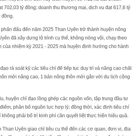
ạt 702,03 tỷ đồng; doanh thu thương mại, dịch vụ đạt 617,6 tỷ
ỷ đồng.
u phấn đấu đến năm 2025 Than Uyên trở thành huyện nông
ên đã xây dựng lộ trình cụ thể, không nóng vội, chạy theo
hấn của nhiệm kỳ 2021 - 2025 mà huyện định hướng cho hành
ạo rà soát kỹ các tiêu chí để tiếp tục duy trì và nâng cao chất
thôn mới nâng cao, 1 bản nông thôn mới gắn với du lịch cộng
 huyện chỉ đạo lồng ghép các nguồn vốn, tập trung đầu tư
điểm, phân bổ nguồn lực hợp lý; đồng thời, xác định tiêu chí
í không phải bố trí kinh phí cần quyết liệt thực hiện hiệu quả.
Than Uyên giao chỉ tiêu cụ thể đến các cơ quan, đơn vị, địa