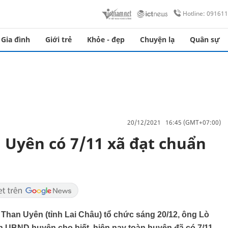
Hotline: 09161
Gia đình
Giới trẻ
Khỏe - đẹp
Chuyện lạ
Quân sự
20/12/2021 16:45 (GMT+07:00)
 Uyên có 7/11 xã đạt chuẩn
Than Uyên (tỉnh Lai Châu) tổ chức sáng 20/12, ông Lò
h UBND huyện cho biết, hiện nay toàn huyện đã có 7/11