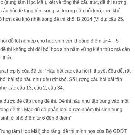
(trung tâm Học Mãi), xét về tổng thể cấu trúc, đề thi tương
 câu hỏi dễ tăng lên, song số lượng câu hỏi khó, cực khó
 hơn câu khó nhất trong đề thi khối B 2014 (Ví dụ: câu 25,
hội đỗ tốt nghiệp cho học sinh với khoảng điểm từ 4 – 5
i đề thi không chỉ đòi hỏi học sinh nắm vững kiến thức mà cần
n thức.
 hợp lý của đề thi: “Hầu hết các câu hỏi lí thuyết đều dễ, rất
 hỏi bài tập hầu như đều rất khó. Số lượng câu hỏi bài tập
 như các câu 13, câu 2, câu 34.
 được đề cập trong đề thi. Đề thi hầu như tập trung vào một
 trong đề thi. Mặc dù đã phân loại được nhóm thí sinh trung
hí sinh ở phổ điểm từ 6 đến 8 điểm”
rung tâm Học Mãi) cho rằng, đề thi minh họa của Bộ GDĐT