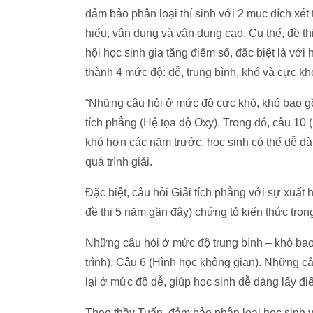
đảm bảo phân loại thí sinh với 2 mục đích xét
hiểu, vận dụng và vận dụng cao. Cụ thể, đề t
hội học sinh gia tăng điểm số, đặc biệt là với
thành 4 mức độ: dễ, trung bình, khó và cực kh
“Những câu hỏi ở mức độ cực khó, khó bao gồm 
tích phẳng (Hệ tọa độ Oxy). Trong đó, câu 10 (
khó hơn các năm trước, học sinh có thể dễ d
quá trình giải.
Đặc biệt, câu hỏi Giải tích phẳng với sự xuất 
đề thi 5 năm gần đây) chứng tỏ kiến thức trong 
Những câu hỏi ở mức độ trung bình – khó bao
trình), Câu 6 (Hình học không gian). Những c
lại ở mức độ dễ, giúp học sinh dễ dàng lấy đi
Theo thầy Tuấn, đảm bảo phân loại học sinh vớ