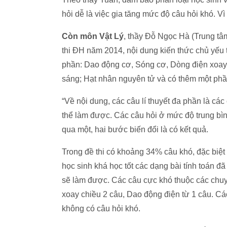
hỏi dễ là việc gia tăng mức độ câu hỏi khó. Vì
Còn môn Vật Lý
, thầy Đỗ Ngọc Hà (Trung tâ
thi ĐH năm 2014, nội dung kiến thức chủ yếu 
phần: Dao động cơ, Sóng cơ, Dòng điện xoay
sáng; Hạt nhân nguyên tử và có thêm một phầ
“Về nội dung, các câu lí thuyết đa phần là các
thể làm được. Các câu hỏi ở mức độ trung bì
qua một, hai bước biến đổi là có kết quả.
Trong đề thi có khoảng 34% câu khó, đặc biệt 
học sinh khá học tốt các dạng bài tính toán đ
sẽ làm được. Các câu cực khó thuộc các chu
xoay chiều 2 câu, Dao động điện từ 1 câu. 
không có câu hỏi khó.