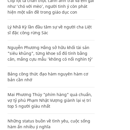
Clip lột tả chân thực cảnh anh trai và em gái
như 'chó với mèo', người tinh ý còn phát
hiện một vấn đề trong giáo dục con
Lý Nhã Kỳ lần đầu tâm sự về người cha Liệt
sĩ đặc công rừng Sác
Nguyễn Phương Hằng sở hữu khối tài sản
"siêu khủng", từng khoe sổ đỏ tính bằng
cân, mắng cựu mẫu 'không có nổi nghìn tỷ'
Bảng công thức đạo hàm nguyên hàm cơ
bản cần nhớ
Mai Phương Thúy "phím hàng" quá chuẩn,
vợ tỷ phú Phạm Nhật Vượng giành lại vị trí
top 5 người giàu nhất
Những status buồn về tình yêu, cuộc sống
hàm ẩn nhiều ý nghĩa