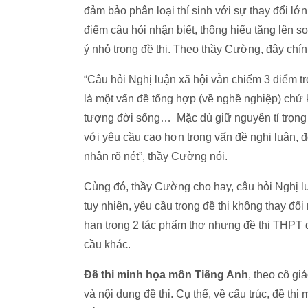
đảm bảo phân loại thí sinh với sự thay đổi lớn 
điểm câu hỏi nhận biết, thông hiểu tăng lên s
ý nhỏ trong đề thi. Theo thầy Cường, đây chí
“Câu hỏi Nghị luận xã hội vẫn chiếm 3 điểm tr
là một vấn đề tổng hợp (về nghề nghiệp) chứ k
tượng đời sống… Mặc dù giữ nguyên tỉ trọng 
với yêu cầu cao hơn trong vấn đề nghị luận, đ
nhân rõ nét”, thầy Cường nói.
Cùng đó, thầy Cường cho hay, câu hỏi Nghị l
tuy nhiên, yêu cầu trong đề thi không thay đổi 
hạn trong 2 tác phẩm thơ nhưng đề thi THPT q
cầu khác.
Đề thi minh họa môn Tiếng Anh
, theo cô gi
và nội dung đề thi. Cụ thể, về cấu trúc, đề th