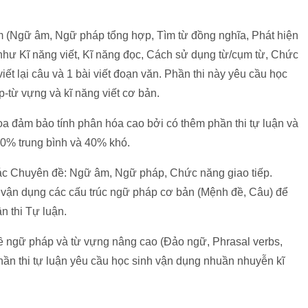
m (Ngữ âm, Ngữ pháp tổng hợp, Tìm từ đồng nghĩa, Phát hiện
ng như Kĩ năng viết, Kĩ năng đọc, Cách sử dụng từ/cụm từ, Chức
ết lại câu và 1 bài viết đoạn văn. Phần thi này yêu cầu học
p-từ vựng và kĩ năng viết cơ bản.
ọa đảm bảo tính phân hóa cao bởi có thêm phần thi tự luận và
 40% trung bình và 40% khó.
 các Chuyên đề: Ngữ âm, Ngữ pháp, Chức năng giao tiếp.
g vận dụng các cấu trúc ngữ pháp cơ bản (Mệnh đề, Câu) để
n thi Tự luận.
ề ngữ pháp và từ vựng nâng cao (Đảo ngữ, Phrasal verbs,
phần thi tự luận yêu cầu học sinh vận dụng nhuần nhuyễn kĩ