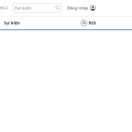
18822
Đăng nhập
Sự kiện
RSS