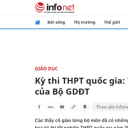
Đời sống
Thị trường
Thế giới
GIÁO DỤC
Kỳ thi THPT quốc gia:
của Bộ GDĐT
Các thầy cô giáo từng bộ môn đã có những
họa kỳ thi tốt nghiệp THPT quốc gia năm 2