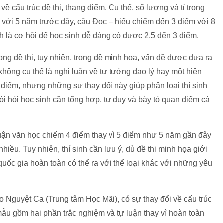
về cấu trúc đề thi, thang điểm. Cụ thể, số lượng và tỉ trọng
o với 5 năm trước đây, câu Đọc – hiểu chiếm đến 3 điểm với 8
nh là cơ hội để học sinh dễ dàng có được 2,5 đến 3 điểm.
ong đề thi, tuy nhiên, trong đề minh họa, vấn đề được đưa ra
hông cụ thể là nghị luận về tư tưởng đạo lý hay một hiện
điểm, nhưng những sự thay đổi này giúp phân loại thí sinh
òi hỏi học sinh cần tổng hợp, tư duy và bày tỏ quan điểm cá
uận văn học chiếm 4 điểm thay vì 5 điểm như 5 năm gần đây
nhiều. Tuy nhiên, thí sinh cần lưu ý, dù đề thi minh họa giới
uốc gia hoàn toàn có thể ra với thể loại khác với những yêu
áo Nguyệt Ca (Trung tâm Học Mãi), có sự thay đổi về cấu trúc
i mẫu gồm hai phần trắc nghiệm và tự luận thay vì hoàn toàn