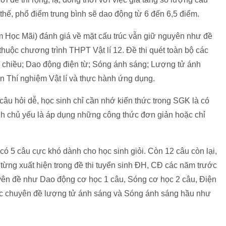
 thế, phổ điểm trung bình sẽ dao động từ 6 đến 6,5 điểm.
m Học Mãi) đánh giá về mặt cấu trúc vẫn giữ nguyên như đề
thuộc chương trình THPT Vật lí 12. Đề thi quét toàn bộ các
 chiều; Dao động điện từ; Sóng ánh sáng; Lượng tử ánh
n Thí nghiệm Vật lí và thực hành ứng dụng.
 câu hỏi dễ, học sinh chỉ cần nhớ kiến thức trong SGK là có
nh chủ yếu là áp dụng những công thức đơn giản hoặc chỉ
có 5 câu cực khó dành cho học sinh giỏi. Còn 12 câu còn lại,
ã từng xuất hiện trong đề thi tuyển sinh ĐH, CĐ các năm trước
yên đề như Dao động cơ học 1 câu, Sóng cơ học 2 câu, Điện
Các chuyên đề lượng tử ánh sáng và Sóng ánh sáng hầu như