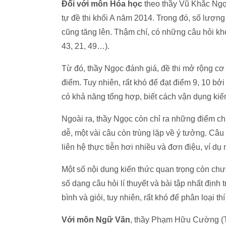
Đối với môn Hóa học
theo thầy Vũ Khắc Ngọc 
tự đề thi khối A năm 2014. Trong đó, số lượng
cũng tăng lên. Thậm chí, có những câu hỏi khó
43, 21, 49…).
Từ đó, thầy Ngọc đánh giá, đề thi mở rộng cơ 
điểm. Tuy nhiên, rất khó để đạt điểm 9, 10 bở
có khả năng tổng hợp, biết cách vận dụng kiế
Ngoài ra, thầy Ngọc còn chỉ ra những điểm chưa
dễ, một vài câu còn trùng lặp về ý tưởng. Câu
liên hệ thực tiễn hơi nhiều và đơn điệu, ví dụ
Một số nội dung kiến thức quan trọng còn chưa
số dạng câu hỏi lí thuyết và bài tập nhất định
bình và giỏi, tuy nhiên, rất khó để phân loại t
Với môn Ngữ Văn
, thầy Phạm Hữu Cường (T