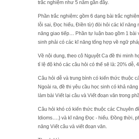
trắc nghiệm như 5 năm gần đây.
Phần trắc nghiệm
:
gồm 6 dạng bài trắc nghiệ
lỗi sai, Đọc hiểu, Điền từ) đòi hỏi các kĩ nă
năng giao tiếp… Phần tự luận bao gồm 1 bài vi
sinh phải có các kĩ năng tổng hợp về ngữ phá
Về nội dung, theo cô Nguyệt Ca đề thi minh h
tỉ lệ độ khó các câu hỏi có thể sẽ là: 20% dễ,
Câu hỏi dễ và trung bình có kiến thức thuộc
Ngoài ra, đề thi yêu cầu học sinh có khả năn
làm bài Viết lại câu và Viết đoạn văn trong phầ
Câu hỏi khó có kiến thức thuộc các Chuyên đ
Idioms….) và kĩ năng Đọc - hiểu. Đồng thời, 
năng Viết câu và viết đoạn văn.