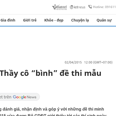
Hotline: 09161
Gia đình
Giới trẻ
Khỏe - đẹp
Chuyện lạ
Quân sự
02/04/2015 12:00 (GMT+07:00)
 Thầy cô “bình” đề thi mẫu
 đánh giá, nhận định và góp ý với những đề thi minh
015 vừa được Bộ GDĐT giới thiệu tới các thí sinh ngày