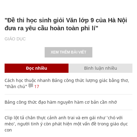
"Đề thi học sinh giỏi Văn lớp 9 của Hà Nội
đưa ra yêu cầu hoàn toàn phi lí"
GIÁO DỤC
XEM THÊM BÀI VIẾT
Đọc nhiều
Bình luận nhiều
Cách học thuộc nhanh Bảng công thức lượng giác bằng thơ,
"thần chú"
17
Bảng công thức đạo hàm nguyên hàm cơ bản cần nhớ
Clip lột tả chân thực cảnh anh trai và em gái như 'chó với
mèo', người tinh ý còn phát hiện một vấn đề trong giáo dục
con