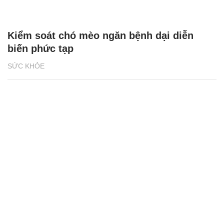
Kiểm soát chó mèo ngăn bệnh dại diễn
biến phức tạp
SỨC KHỎE