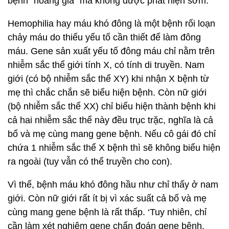
bệnh “hoàng gia” mà không được phát hiện sớm.
Hemophilia hay máu khó đông là một bệnh rối loạn
chảy máu do thiếu yếu tố cần thiết để làm đông
máu. Gene sản xuất yếu tố đông máu chỉ nằm trên
nhiễm sắc thể giới tính X, có tính di truyền. Nam
giới (có bộ nhiễm sắc thể XY) khi nhận X bệnh từ
mẹ thì chắc chắn sẽ biểu hiện bệnh. Còn nữ giới
(bộ nhiễm sắc thể XX) chỉ biểu hiện thành bệnh khi
cả hai nhiễm sắc thể này đều trục trặc, nghĩa là cả
bố và mẹ cùng mang gene bệnh. Nếu cô gái đó chỉ
chứa 1 nhiễm sắc thể X bệnh thì sẽ không biểu hiện
ra ngoài (tuy vẫn có thể truyền cho con).
Vì thế, bệnh máu khó đông hầu như chỉ thấy ở nam
giới. Còn nữ giới rất ít bị vì xác suất cả bố và mẹ
cùng mang gene bệnh là rất thấp. ‘Tuy nhiên, chỉ
cần làm xét nghiệm gene chẩn đoán gene bệnh,