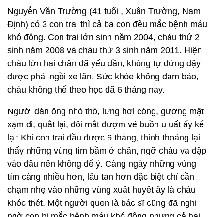
Nguyễn Văn Trường (41 tuổi , Xuân Trường, Nam
Định) có 3 con trai thì cả ba con đều mắc bệnh máu
khó đông. Con trai lớn sinh năm 2004, cháu thứ 2
sinh năm 2008 và cháu thứ 3 sinh năm 2011. Hiện
cháu lớn hai chân đã yếu dần, không tự đứng dậy
được phải ngồi xe lăn. Sức khỏe không đảm bảo,
cháu không thể theo học đã 6 tháng nay.
Người đàn ông nhỏ thó, lưng hơi còng, gương mặt
xạm đi, quắt lại, đôi mắt đượm vẻ buồn u uất ấy kể
lại: Khi con trai đầu được 6 tháng, thỉnh thoảng lại
thấy những vùng tím bầm ở chân, ngỡ cháu va đập
vào đâu nên không để ý. Càng ngày những vùng
tím càng nhiều hơn, lâu tan hơn đặc biệt chỉ cần
chạm nhẹ vào những vùng xuất huyết ấy là cháu
khóc thét. Một người quen là bác sĩ cũng đã nghi
ngờ con bị mắc bệnh máu khó đông nhưng cả hai