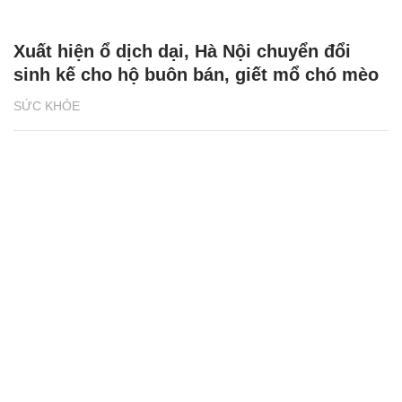
Xuất hiện ổ dịch dại, Hà Nội chuyển đổi
sinh kế cho hộ buôn bán, giết mổ chó mèo
SỨC KHỎE