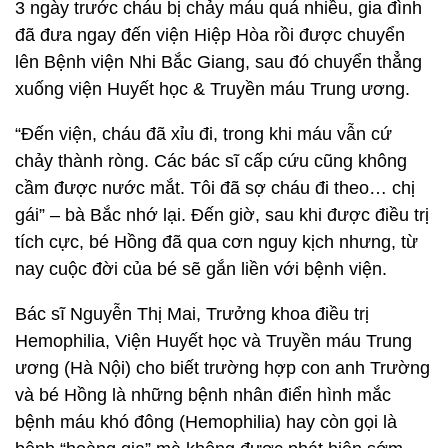
3 ngày trước cháu bị chảy máu quá nhiều, gia đình
đã đưa ngay đến viện Hiệp Hòa rồi được chuyển
lên Bệnh viện Nhi Bắc Giang, sau đó chuyển thẳng
xuống viện Huyết học & Truyền máu Trung ương.
“Đến viện, cháu đã xỉu đi, trong khi máu vẫn cứ
chảy thành ròng. Các bác sĩ cấp cứu cũng không
cầm được nước mắt. Tôi đã sợ cháu đi theo… chị
gái” – bà Bắc nhớ lại. Đến giờ, sau khi được điều trị
tích cực, bé Hồng đã qua cơn nguy kịch nhưng, từ
nay cuộc đời của bé sẽ gắn liền với bệnh viện.
Bác sĩ Nguyễn Thị Mai, Trưởng khoa điều trị
Hemophilia, Viện Huyết học và Truyền máu Trung
ương (Hà Nội) cho biết trường hợp con anh Trường
và bé Hồng là những bệnh nhân điển hình mắc
bệnh máu khó đông (Hemophilia) hay còn gọi là