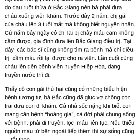
do đau ruột thừa ở Bắc Giang nên bà phải đưa
cháu xuống viện khám. Trước đây 2 năm, chị gái
của cháu lên 3 tuổi mất mà không biết nguyên nhân.
Cứ năm bảy ngày cô chị lại bị chảy máu cam không
cầm được, gia đình đưa lên Bắc Giang điều trị. Tại
đây các bác sĩ cũng không tìm ra bệnh mà chỉ điều
trị cầm máu rồi lại được cho ra viện. Lần cuối cùng
cháu lên đến bệnh viện huyện Hiệp Hòa, đang
truyền nước thì đi.
Thấy cô con gái thứ hai cũng có những biểu hiện
bệnh tương tự, bà Bắc cũng đã giục vợ chồng con
trai đưa con đi khám. Cả nhà sốc nặng khi biết con
mang căn bệnh “hoàng gia”, cả đời phải chung sống
với bệnh, phải đi truyền, lọc máu liên tục. Nếu thiếu
nguồn máu từ bên ngoài tiếp thêm thì sự sống cũng
... tắt theo.