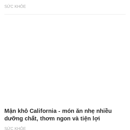
SỨC KHỎE
Mận khô California - món ăn nhẹ nhiều
dưỡng chất, thơm ngon và tiện lợi
SỨC KHỎE