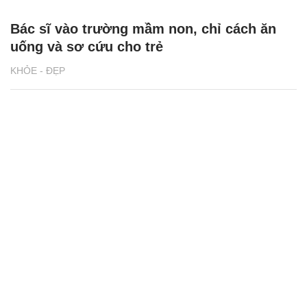
Bác sĩ vào trường mầm non, chỉ cách ăn
uống và sơ cứu cho trẻ
KHỎE - ĐẸP