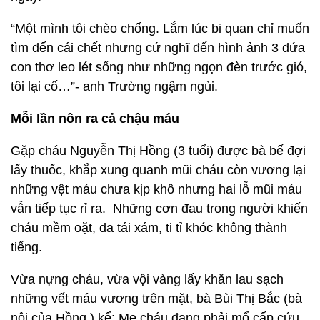
“Một mình tôi chèo chống. Lắm lúc bi quan chỉ muốn
tìm đến cái chết nhưng cứ nghĩ đến hình ảnh 3 đứa
con thơ leo lét sống như những ngọn đèn trước gió,
tôi lại cố…”- anh Trường ngậm ngùi.
Mỗi lần nôn ra cả chậu máu
Gặp cháu Nguyễn Thị Hồng (3 tuổi) được bà bế đợi
lấy thuốc, khắp xung quanh mũi cháu còn vương lại
những vệt máu chưa kịp khô nhưng hai lỗ mũi máu
vẫn tiếp tục rỉ ra. Những cơn đau trong người khiến
cháu mềm oặt, da tái xám, ti tỉ khóc không thành
tiếng.
Vừa nựng cháu, vừa vội vàng lấy khăn lau sạch
những vết máu vương trên mặt, bà Bùi Thị Bắc (bà
nội của Hồng ) kể: Mẹ cháu đang phải mổ cấp cứu