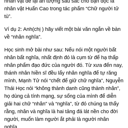
nhân vật để lại ấn tượng sâu sắc cho bạn đọc là
nhân vật Huấn Cao trong tác phẩm “Chữ người tử
tù”.
Ví dụ 2: Anh(chị ) hãy viết một bài văn ngắn về bàn
về “nhân nghĩa”.
Học sinh mở bài như sau: Nếu nói một người bất
nhân bất nghĩa, nhất định đó là cụm từ để hạ thấp
nhân phẩm đạo đức của người đó. Từ xưa đến nay,
thánh nhân hiền sĩ đều lấy nhân nghĩa để tự răng
mình, Mạnh Tử nói “chết để giữ chữ nghĩa”, Nguyễn
Thái Học nói “không thành danh cũng thành nhân”,
họ dùng cả tính mạng, sự sống của mình để diễn
giải hai chữ “nhân” và “nghĩa”, từ đó chúng ta thấy
rằng, nhân và nghĩa là hai tảng đá lát nền cho đời
người, muốn làm người ắt phải là người nhân
nghĩa.