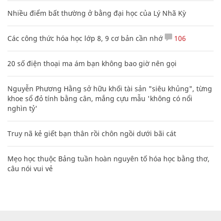
Nhiều điểm bất thường ở bằng đại học của Lý Nhã Kỳ
Các công thức hóa học lớp 8, 9 cơ bản cần nhớ
106
20 số điện thoại ma ám bạn không bao giờ nên gọi
Nguyễn Phương Hằng sở hữu khối tài sản "siêu khủng", từng
khoe sổ đỏ tính bằng cân, mắng cựu mẫu 'không có nổi
nghìn tỷ'
Truy nã kẻ giết bạn thân rồi chôn ngồi dưới bãi cát
Mẹo học thuộc Bảng tuần hoàn nguyên tố hóa học bằng thơ,
câu nói vui vẻ