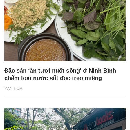
Đặc sản ‘ăn tươi nuốt sống' ở Ninh Bình
chấm loại nước sốt đọc trẹo miệng
VĂN HÓA