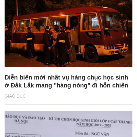
Diễn biến mới nhất vụ hàng chục học sinh
ở Đắk Lắk mang "hàng nóng" đi hỗn chiến
GIÁO DỤC