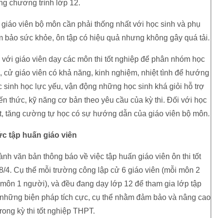
ng chương trình lớp 12.
 giáo viên bộ môn cần phải thống nhất với học sinh và phụ
m bảo sức khỏe, ôn tập có hiệu quả nhưng không gây quá tải.
với giáo viên dạy các môn thi tốt nghiệp để phân nhóm học
 cử giáo viên có khả năng, kinh nghiệm, nhiệt tình để hướng
 sinh học lực yếu, vận động những học sinh khá giỏi hỗ trợ
 thức, kỹ năng cơ bản theo yêu cầu của kỳ thi. Đối với học
hoạt, tăng cường tự học có sự hướng dẫn của giáo viên bộ môn.
c tập huấn giáo viên
h văn bản thông báo về việc tập huấn giáo viên ôn thi tốt
8/4. Cụ thể mỗi trường công lập cử 6 giáo viên (mỗi môn 2
 môn 1 người), và đều đang dạy lớp 12 để tham gia lớp tập
 những biện pháp tích cực, cụ thể nhằm đảm bảo và nâng cao
rong kỳ thi tốt nghiệp THPT.