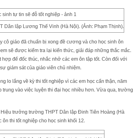
Dân lập Lương Thế Vinh (Hà Nội). (Ảnh: Phạm Thịnh).
ầy cô giáo đã chuẩn bị xong đề cương và cho học sinh ôn
c em sẽ được kiểm tra lại kiến thức, giải đáp những thắc mắc.
t hợp để đốc thúc, nhắc nhở các em ôn tập tốt. Còn đối với
 sự giám sát của giáo viên chủ nhiệm.
g lo lắng về kỳ thi tốt nghiệp vì các em học cẩn thận, năm
 trung vào việc luyện thi đại học nhiều hơn. Vừa qua, trường
, Hiệu trưởng trường THPT Dân lập Đinh Tiên Hoàng (Hà
 ôn thi tốt nghiệp cho học sinh khối 12.