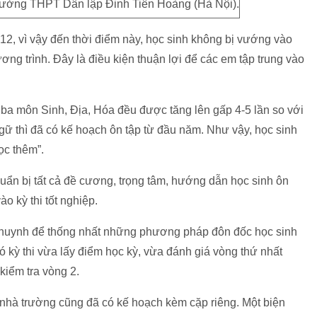
ưởng THPT Dân lập Đinh Tiên Hoàng (Hà Nội).
2, vì vậy đến thời điểm này, học sinh không bị vướng vào
ng trình. Đây là điều kiện thuận lợi để các em tập trung vào
ba môn Sinh, Địa, Hóa đều được tăng lên gấp 4-5 lần so với
ữ thì đã có kế hoạch ôn tập từ đầu năm. Như vậy, học sinh
ọc thêm”.
huẩn bị tất cả đề cương, trọng tâm, hướng dẫn học sinh ôn
o kỳ thi tốt nghiệp.
 huynh để thống nhất những phương pháp đôn đốc học sinh
có kỳ thi vừa lấy điểm học kỳ, vừa đánh giá vòng thứ nhất
 kiểm tra vòng 2.
 nhà trường cũng đã có kế hoạch kèm cặp riêng. Một biện