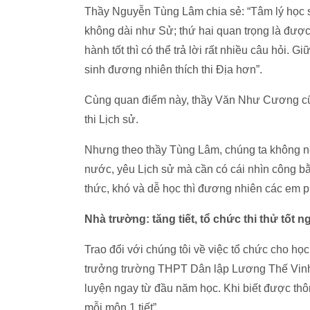
Thầy Nguyễn Tùng Lâm chia sẻ: “Tâm lý học s
không dài như Sử; thứ hai quan trọng là được 
hành tốt thì có thể trả lời rất nhiều câu hỏi. G
sinh đương nhiên thích thi Địa hơn”.
Cùng quan điểm này, thầy Văn Như Cương cũn
thi Lịch sử.
Nhưng theo thầy Tùng Lâm, chúng ta không nê
nước, yêu Lịch sử mà cần có cái nhìn công bằn
thức, khó và dễ học thì đương nhiên các em p
Nhà trường: tăng tiết, tổ chức thi thử tốt n
Trao đổi với chúng tôi về việc tổ chức cho họ
trưởng trường THPT Dân lập Lương Thế Vinh 
luyện ngay từ đầu năm học. Khi biết được thôn
mỗi môn 1 tiết”.