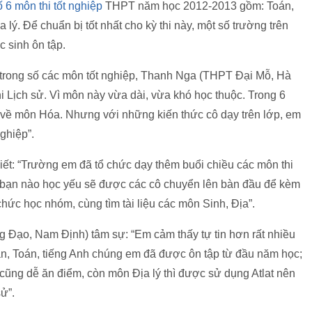
 6 môn thi tốt nghiệp
THPT năm học 2012-2013 gồm: Toán,
lý. Để chuẩn bị tốt nhất cho kỳ thi này, một số trường trên
 sinh ôn tập.
trong số các môn tốt nghiệp, Thanh Nga (THPT Đại Mỗ, Hà
i Lịch sử. Vì môn này vừa dài, vừa khó học thuộc. Trong 6
g về môn Hóa. Nhưng với những kiến thức cô dạy trên lớp, em
ghiệp”.
biết: “Trường em đã tổ chức dạy thêm buổi chiều các môn thi
ng bạn nào học yếu sẽ được các cô chuyển lên bàn đầu để kèm
hức học nhóm, cùng tìm tài liệu các môn Sinh, Địa”.
Đạo, Nam Định) tâm sự: “Em cảm thấy tự tin hơn rất nhiều
Văn, Toán, tiếng Anh chúng em đã được ôn tập từ đầu năm học;
 cũng dễ ăn điểm, còn môn Địa lý thì được sử dụng Atlat nên
sử”.