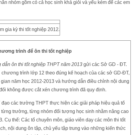
phân nhóm gồm có cả học sinh khá giỏi và yếu kém để các em
m gia kỳ thi tốt nghiệp 2012.
ương trình để ôn thi tốt nghiệp
dẫn ôn thi tốt nghiệp THPT năm 2013
gửi các Sở GD - ĐT.
 chương trình lớp 12 theo đúng kế hoạch của các sở GD-ĐT,
 gian năm học 2012-2013 và hướng dẫn điều chỉnh nội dung
 đối không được cắt xén chương trình đã quy định.
 đạo các trường THPT thực hiện các giải pháp hiệu quả tổ
i từng trường, từng nhóm đối tượng học sinh nhằm nâng cao
. Cụ thể: Các tổ chuyên môn, giáo viên dạy các môn thi tốt
h, nội dung ôn tập, chủ yếu tập trung vào những kiến thức