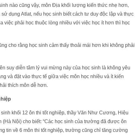
inh nào cũng vậy, môn Địa khối lượng kiến thức nhẹ hơn,
sử dụng Atlat, nếu học sinh biết cách tư duy độc lập và thực
iữa việc phải học thuộc lòng nhiều với việc học ít hơn thì học
g cho rằng học sinh cảm thấy thoải mái hơn khi không phải
n suy diễn tâm lý vui mừng này của học sinh là không yêu
g và đặt vào thực tế giữa việc môn học nhiều và ít kiến
hải thích môn dễ hơn.
ghiệp
c sinh khối 12 ôn thi tốt nghiệp, thầy Văn Như Cương, Hiệu
(Hà Nội) cho biết: “Các học sinh của trường đã được ôn
g tin về 6 môn thi tốt nghiệp, trường cũng chỉ tăng cường