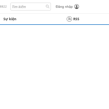
18822
Đăng nhập
Sự kiện
RSS