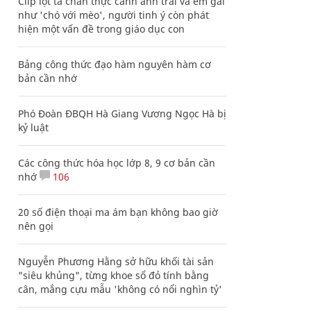
Clip lột tả chân thực cảnh anh trai và em gái
như 'chó với mèo', người tinh ý còn phát
hiện một vấn đề trong giáo dục con
Bảng công thức đạo hàm nguyên hàm cơ
bản cần nhớ
Phó Đoàn ĐBQH Hà Giang Vương Ngọc Hà bị
kỷ luật
Các công thức hóa học lớp 8, 9 cơ bản cần
nhớ
106
20 số điện thoại ma ám bạn không bao giờ
nên gọi
Nguyễn Phương Hằng sở hữu khối tài sản
"siêu khủng", từng khoe sổ đỏ tính bằng
cân, mắng cựu mẫu 'không có nổi nghìn tỷ'