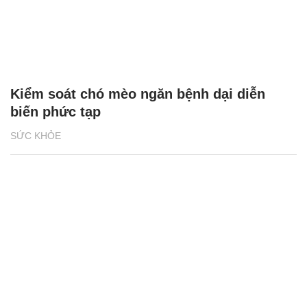
Kiểm soát chó mèo ngăn bệnh dại diễn
biến phức tạp
SỨC KHỎE