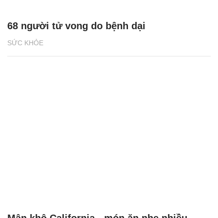
68 người tử vong do bệnh dại
SỨC KHỎE
Mận khô California - món ăn nhẹ nhiều