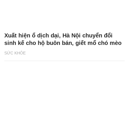
Xuất hiện ổ dịch dại, Hà Nội chuyển đổi
sinh kế cho hộ buôn bán, giết mổ chó mèo
SỨC KHỎE