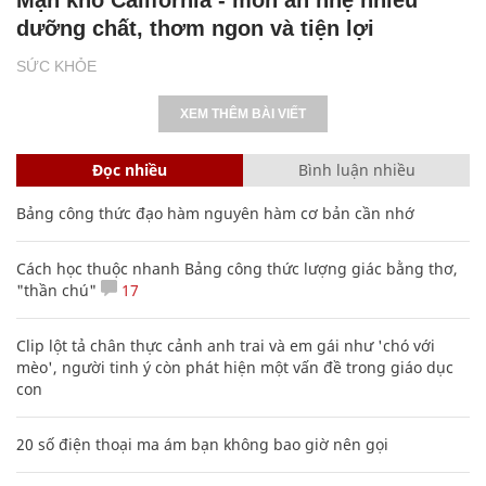
dưỡng chất, thơm ngon và tiện lợi
SỨC KHỎE
XEM THÊM BÀI VIẾT
Đọc nhiều
Bình luận nhiều
Bảng công thức đạo hàm nguyên hàm cơ bản cần nhớ
Cách học thuộc nhanh Bảng công thức lượng giác bằng thơ,
"thần chú"
17
Clip lột tả chân thực cảnh anh trai và em gái như 'chó với
mèo', người tinh ý còn phát hiện một vấn đề trong giáo dục
con
20 số điện thoại ma ám bạn không bao giờ nên gọi