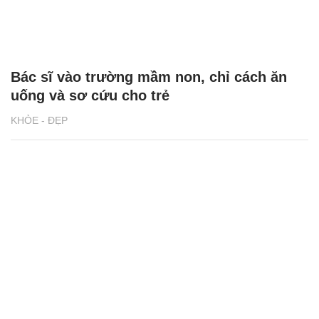
Bác sĩ vào trường mầm non, chỉ cách ăn
uống và sơ cứu cho trẻ
KHỎE - ĐẸP