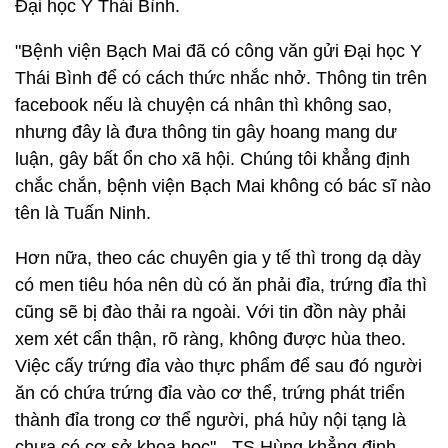
Đại học Y Thái Bình.
"Bệnh viện Bạch Mai đã có công văn gửi Đại học Y
Thái Bình để có cách thức nhắc nhở. Thông tin trên
facebook nếu là chuyện cá nhân thì không sao,
nhưng đây là đưa thông tin gây hoang mang dư
luận, gây bất ổn cho xã hội. Chúng tôi khẳng định
chắc chắn, bệnh viện Bạch Mai không có bác sĩ nào
tên là Tuấn Ninh.
Hơn nữa, theo các chuyên gia y tế thì trong dạ dày
có men tiêu hóa nên dù có ăn phải đỉa, trứng đỉa thì
cũng sẽ bị đào thải ra ngoài. Với tin đồn này phải
xem xét cẩn thận, rõ ràng, không được hùa theo.
Việc cấy trứng đỉa vào thực phẩm để sau đó người
ăn có chứa trứng đỉa vào cơ thể, trứng phát triển
thành đỉa trong cơ thể người, phá hủy nội tạng là
chưa có cơ sở khoa học" - TS Hùng khẳng định.