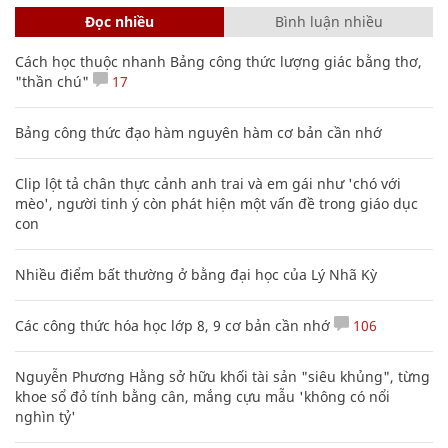
Đọc nhiều
Bình luận nhiều
Cách học thuộc nhanh Bảng công thức lượng giác bằng thơ,
"thần chú"
17
Bảng công thức đạo hàm nguyên hàm cơ bản cần nhớ
Clip lột tả chân thực cảnh anh trai và em gái như 'chó với
mèo', người tinh ý còn phát hiện một vấn đề trong giáo dục
con
Nhiều điểm bất thường ở bằng đại học của Lý Nhã Kỳ
Các công thức hóa học lớp 8, 9 cơ bản cần nhớ
106
Nguyễn Phương Hằng sở hữu khối tài sản "siêu khủng", từng
khoe sổ đỏ tính bằng cân, mắng cựu mẫu 'không có nổi
nghìn tỷ'