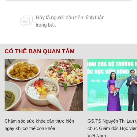
CÓ THỂ BẠN QUAN TÂM
Chăm sóc sức khỏe cần thực hiện
GS.TS Nguyễn Thị Lan ti
ngay khi cơ thể còn khỏe
chức Giám đốc Học viện
Việt Nam