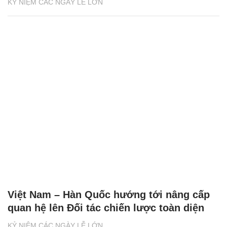
KỶ NIỆM CÁC NGÀY LỄ LỚN
Việt Nam – Hàn Quốc hướng tới nâng cấp
quan hệ lên Đối tác chiến lược toàn diện
KỶ NIỆM CÁC NGÀY LỄ LỚN