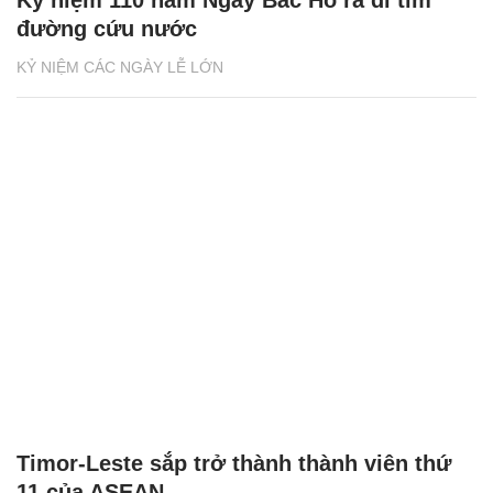
Kỷ niệm 110 năm Ngày Bác Hồ ra đi tìm
đường cứu nước
KỶ NIỆM CÁC NGÀY LỄ LỚN
Timor-Leste sắp trở thành thành viên thứ
11 của ASEAN