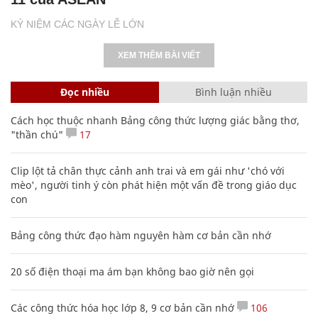
KỶ NIỆM CÁC NGÀY LỄ LỚN
XEM THÊM BÀI VIẾT
Đọc nhiều
Bình luận nhiều
Cách học thuộc nhanh Bảng công thức lượng giác bằng thơ,
"thần chú"
17
Clip lột tả chân thực cảnh anh trai và em gái như 'chó với
mèo', người tinh ý còn phát hiện một vấn đề trong giáo dục
con
Bảng công thức đạo hàm nguyên hàm cơ bản cần nhớ
20 số điện thoại ma ám bạn không bao giờ nên gọi
Các công thức hóa học lớp 8, 9 cơ bản cần nhớ
106