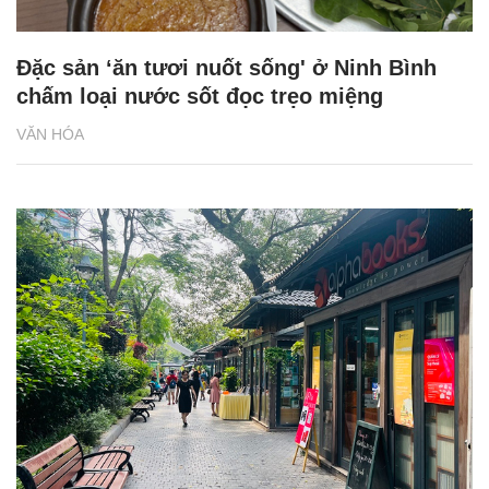
Đặc sản ‘ăn tươi nuốt sống' ở Ninh Bình
chấm loại nước sốt đọc trẹo miệng
VĂN HÓA