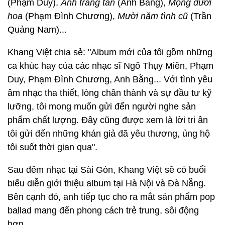
(Phạm Duy),
Ánh trăng tan
(Anh Bằng),
Mộng dưới
hoa
(Phạm Đình Chương),
Mười năm tình cũ
(Trần
Quảng Nam)...
Khang Việt chia sẻ: "Album mới của tôi gồm những
ca khúc hay của các nhạc sĩ Ngô Thụy Miên, Phạm
Duy, Phạm Đình Chương, Anh Bằng... Với tình yêu
âm nhạc tha thiết, lòng chân thành và sự đầu tư kỹ
lưỡng, tôi mong muốn gửi đến người nghe sản
phẩm chất lượng. Đây cũng được xem là lời tri ân
tôi gửi đến những khán giả đã yêu thương, ủng hộ
tôi suốt thời gian qua".
Sau đêm nhạc tại Sài Gòn, Khang Việt sẽ có buổi
biểu diễn giới thiệu album tại Hà Nội và Đà Nẵng.
Bên cạnh đó, anh tiếp tục cho ra mắt sản phẩm pop
ballad mang đến phong cách trẻ trung, sôi động
hơn.