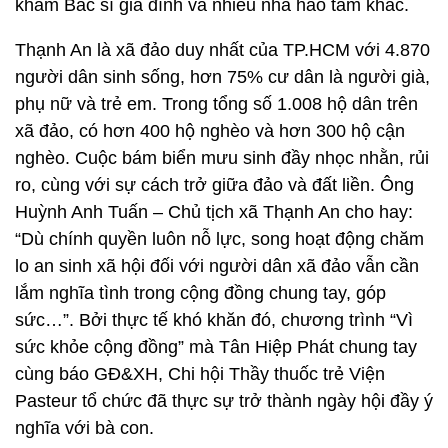
khám Bác sĩ gia đình và nhiều nhà hảo tâm khác.
Thạnh An là xã đảo duy nhất của TP.HCM với 4.870
người dân sinh sống, hơn 75% cư dân là người già,
phụ nữ và trẻ em. Trong tổng số 1.008 hộ dân trên
xã đảo, có hơn 400 hộ nghèo và hơn 300 hộ cận
nghèo. Cuộc bám biển mưu sinh đầy nhọc nhằn, rủi
ro, cùng với sự cách trở giữa đảo và đất liền. Ông
Huỳnh Anh Tuấn – Chủ tịch xã Thạnh An cho hay:
“Dù chính quyền luôn nỗ lực, song hoạt động chăm
lo an sinh xã hội đối với người dân xã đảo vẫn cần
lắm nghĩa tình trong cộng đồng chung tay, góp
sức…”. Bởi thực tế khó khăn đó, chương trình “Vì
sức khỏe cộng đồng” mà Tân Hiệp Phát chung tay
cùng báo GĐ&XH, Chi hội Thầy thuốc trẻ Viện
Pasteur tổ chức đã thực sự trở thành ngày hội đầy ý
nghĩa với bà con.