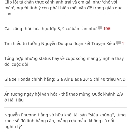
Clip lột tả chân thực cảnh anh trai và em gái như 'chó với
mèo', người tinh ý còn phát hiện một vấn đề trong giáo dục
con
Các công thức hóa học lớp 8, 9 cơ bản cần nhớ
106
Tìm hiểu tư tưởng Nguyễn Du qua đoạn kết Truyện Kiều
1
Tổng hợp những status hay về cuộc sống mang ý nghĩa thay
đổi cuộc đời
Giá xe Honda chính hãng: Giá Air Blade 2015 chỉ 40 triệu VNĐ
Ấn tượng ngày hội văn hóa - thể thao mừng Quốc khánh 2/9
ở Hải Hậu
Nguyễn Phương Hằng sở hữu khối tài sản "siêu khủng", từng
khoe sổ đỏ tính bằng cân, mắng cựu mẫu 'không có nổi
nghìn tỷ'