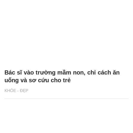
Bác sĩ vào trường mầm non, chỉ cách ăn
uống và sơ cứu cho trẻ
KHỎE - ĐẸP