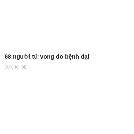
68 người tử vong do bệnh dại
SỨC KHỎE