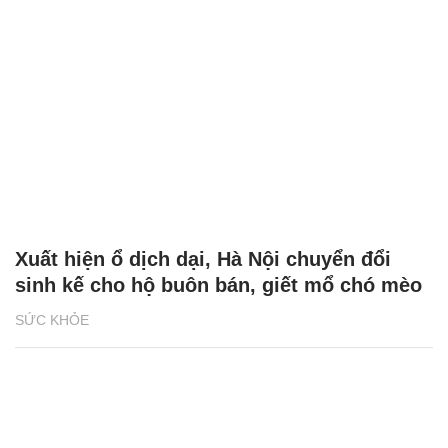
Xuất hiện ổ dịch dại, Hà Nội chuyển đổi
sinh kế cho hộ buôn bán, giết mổ chó mèo
SỨC KHỎE