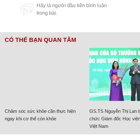
CÓ THỂ BẠN QUAN TÂM
Chăm sóc sức khỏe cần thực hiện
GS.TS Nguyễn Thị Lan ti
ngay khi cơ thể còn khỏe
chức Giám đốc Học viện
Việt Nam