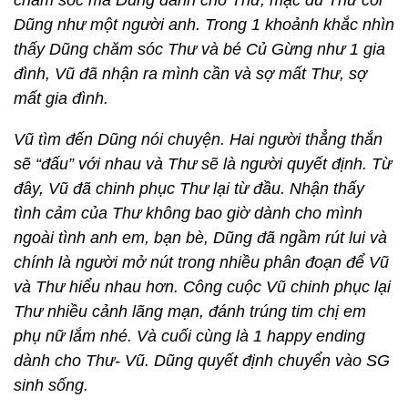
chăm sóc mà Dũng dành cho Thư, mặc dù Thư coi
Dũng như một người anh. Trong 1 khoảnh khắc nhìn
thấy Dũng chăm sóc Thư và bé Củ Gừng như 1 gia
đình, Vũ đã nhận ra mình cần và sợ mất Thư, sợ
mất gia đình.
Vũ tìm đến Dũng nói chuyện. Hai người thẳng thắn
sẽ “đấu” với nhau và Thư sẽ là người quyết định. Từ
đây, Vũ đã chinh phục Thư lại từ đầu. Nhận thấy
tình cảm của Thư không bao giờ dành cho mình
ngoài tình anh em, bạn bè, Dũng đã ngầm rút lui và
chính là người mở nút trong nhiều phân đoạn để Vũ
và Thư hiểu nhau hơn. Công cuộc Vũ chinh phục lại
Thư nhiều cảnh lãng mạn, đánh trúng tim chị em
phụ nữ lắm nhé. Và cuối cùng là 1 happy ending
dành cho Thư- Vũ. Dũng quyết định chuyển vào SG
sinh sống.