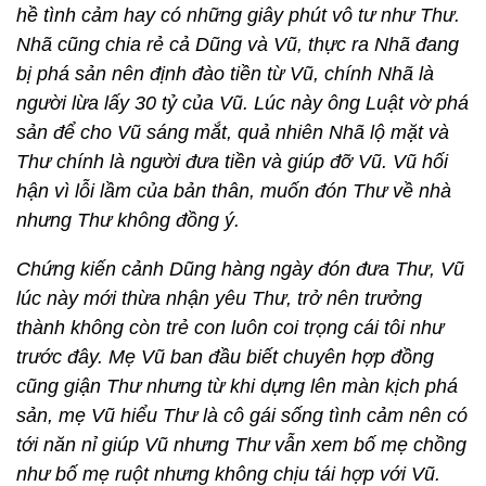
hề tình cảm hay có những giây phút vô tư như Thư.
Nhã cũng chia rẻ cả Dũng và Vũ, thực ra Nhã đang
bị phá sản nên định đào tiền từ Vũ, chính Nhã là
người lừa lấy 30 tỷ của Vũ. Lúc này ông Luật vờ phá
sản để cho Vũ sáng mắt, quả nhiên Nhã lộ mặt và
Thư chính là người đưa tiền và giúp đỡ Vũ. Vũ hối
hận vì lỗi lầm của bản thân, muốn đón Thư về nhà
nhưng Thư không đồng ý.
Chứng kiến cảnh Dũng hàng ngày đón đưa Thư, Vũ
lúc này mới thừa nhận yêu Thư, trở nên trưởng
thành không còn trẻ con luôn coi trọng cái tôi như
trước đây. Mẹ Vũ ban đầu biết chuyên hợp đồng
cũng giận Thư nhưng từ khi dựng lên màn kịch phá
sản, mẹ Vũ hiểu Thư là cô gái sống tình cảm nên có
tới năn nỉ giúp Vũ nhưng Thư vẫn xem bố mẹ chồng
như bố mẹ ruột nhưng không chịu tái hợp với Vũ.