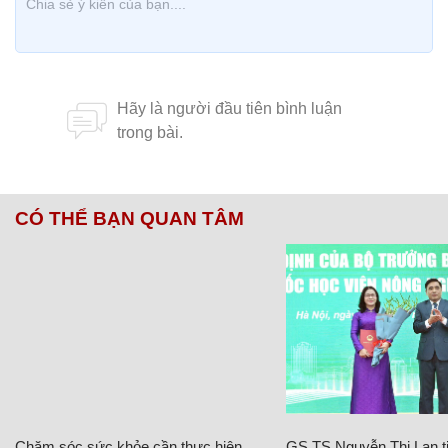
CÓ THỂ BẠN QUAN TÂM
Chăm sóc sức khỏe cần thực hiện
GS.TS Nguyễn Thị Lan ti