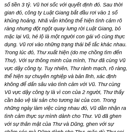
số tiền 3 tỷ. Vũ hơi sốc với quyết định đó. Sau thời
gian đó, công ty Luật Giang bắt đầu rơi vào 1 số
khủng hoảng. Nhã vẫn không thể hiện tình cảm rõ
ràng nhưng đột ngột quay lưng rời Luật Giang, bỏ
mặc lại Vũ, hé lộ là một người con gái vô cùng thực
dụng. Vũ rơi vào những trạng thái bế tắc khác nhau.
Trong lúc đó, Thư xuất hiện (do mẹ chồng tìm đến
Thư). Với sự thông minh của mình, Thư đã cùng Vũ
vực dậy công ty. Tuy nhiên, Thư rành mạch, rõ ràng,
thể hiện sự chuyên nghiệp và bản lĩnh, xác định
không để dấn sâu vào tình cảm với Vũ. Thư cùng
Vũ vực dậy công ty là vì con của 2 người, Thư thấy
cần bảo vệ tài sản cho tương lai của con. Trong
những ngày làm việc cùng nhau đó, Vũ dần nhận ra
tình cảm thực sự mình dành cho Thư. Vũ đã ghen
với sự thân mật của Thư và Dũng, ghen với sự