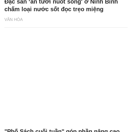
Đặc sản ‘ăn tươi nuốt sống' ở Ninh Bình
chấm loại nước sốt đọc trẹo miệng
VĂN HÓA
"Phố Sách cuối tuần" góp phần nâng cao