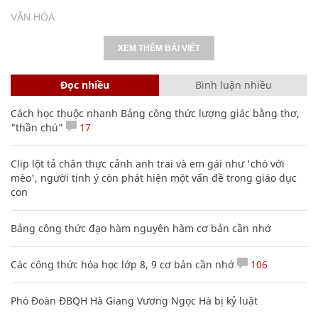
VĂN HÓA
XEM THÊM BÀI VIẾT
Đọc nhiều
Bình luận nhiều
Cách học thuộc nhanh Bảng công thức lượng giác bằng thơ,
"thần chú"
17
Clip lột tả chân thực cảnh anh trai và em gái như 'chó với
mèo', người tinh ý còn phát hiện một vấn đề trong giáo dục
con
Bảng công thức đạo hàm nguyên hàm cơ bản cần nhớ
Các công thức hóa học lớp 8, 9 cơ bản cần nhớ
106
Phó Đoàn ĐBQH Hà Giang Vương Ngọc Hà bị kỷ luật