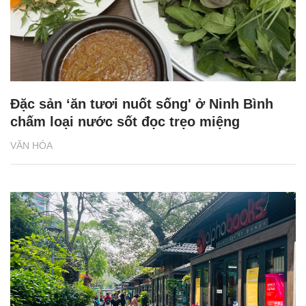
Đặc sản ‘ăn tươi nuốt sống' ở Ninh Bình
chấm loại nước sốt đọc trẹo miệng
VĂN HÓA