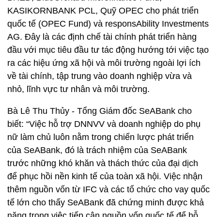
KASIKORNBANK PCL, Quỹ OPEC cho phát triển
quốc tế (OPEC Fund) và responsAbility Investments
AG. Đây là các định chế tài chính phát triển hàng
đầu với mục tiêu đầu tư tác động hướng tới việc tạo
ra các hiệu ứng xã hội và môi trường ngoài lợi ích
về tài chính, tập trung vào doanh nghiệp vừa và
nhỏ, lĩnh vực tư nhân và môi trường.
Bà Lê Thu Thủy - Tổng Giám đốc SeABank cho
biết: “Việc hỗ trợ DNNVV và doanh nghiệp do phụ
nữ làm chủ luôn nằm trong chiến lược phát triển
của SeABank, đó là trách nhiệm của SeABank
trước những khó khăn và thách thức của đại dịch
để phục hồi nền kinh tế của toàn xã hội. Việc nhận
thêm nguồn vốn từ IFC và các tổ chức cho vay quốc
tế lớn cho thấy SeABank đã chứng minh được khả
năng trong việc tiếp cận nguồn vốn quốc tế để hỗ