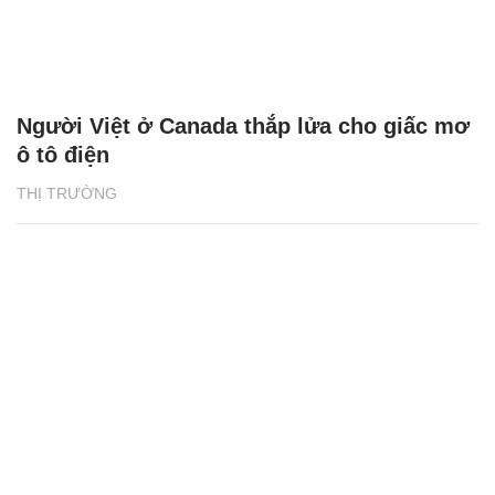
Người Việt ở Canada thắp lửa cho giấc mơ
ô tô điện
THỊ TRƯỜNG