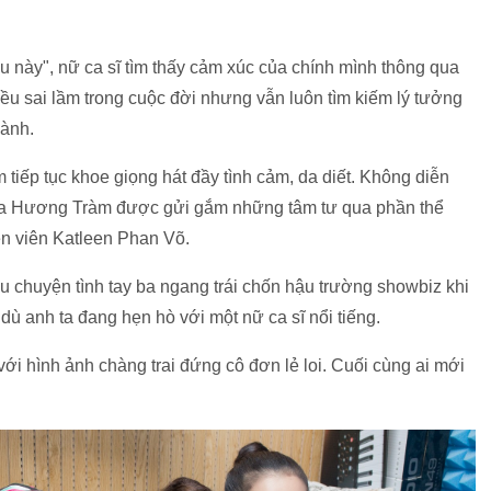
u này", nữ ca sĩ tìm thấy cảm xúc của chính mình thông qua
ều sai lầm trong cuộc đời nhưng vẫn luôn tìm kiếm lý tưởng
hành.
iếp tục khoe giọng hát đầy tình cảm, da diết. Không diễn
a Hương Tràm được gửi gắm những tâm tư qua phần thể
n viên Katleen Phan Võ.
 chuyện tình tay ba ngang trái chốn hậu trường showbiz khi
ù anh ta đang hẹn hò với một nữ ca sĩ nổi tiếng.
với hình ảnh chàng trai đứng cô đơn lẻ loi. Cuối cùng ai mới