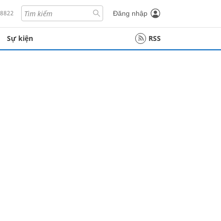
18822
Đăng nhập
Sự kiện
RSS