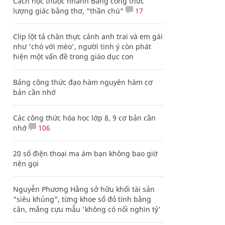
Cách học thuộc nhanh Bảng công thức
lượng giác bằng thơ, "thần chú"
17
Clip lột tả chân thực cảnh anh trai và em gái
như 'chó với mèo', người tinh ý còn phát
hiện một vấn đề trong giáo dục con
Bảng công thức đạo hàm nguyên hàm cơ
bản cần nhớ
Các công thức hóa học lớp 8, 9 cơ bản cần
nhớ
106
20 số điện thoại ma ám bạn không bao giờ
nên gọi
Nguyễn Phương Hằng sở hữu khối tài sản
"siêu khủng", từng khoe sổ đỏ tính bằng
cân, mắng cựu mẫu 'không có nổi nghìn tỷ'