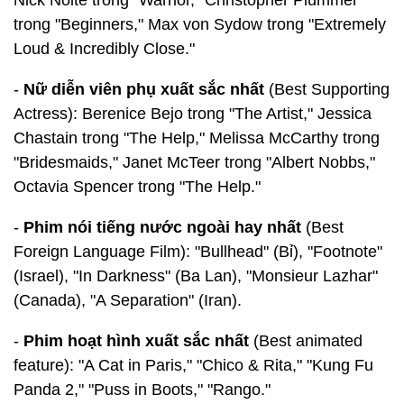
Nick Nolte trong "Warrior," Christopher Plummer
trong "Beginners," Max von Sydow trong "Extremely
Loud & Incredibly Close."
-
Nữ diễn viên phụ xuất sắc nhất
(Best Supporting
Actress): Berenice Bejo trong "The Artist," Jessica
Chastain trong "The Help," Melissa McCarthy trong
"Bridesmaids," Janet McTeer trong "Albert Nobbs,"
Octavia Spencer trong "The Help."
-
Phim nói tiếng nước ngoài hay nhất
(Best
Foreign Language Film): "Bullhead" (Bỉ), "Footnote"
(Israel), "In Darkness" (Ba Lan), "Monsieur Lazhar"
(Canada), "A Separation" (Iran).
-
Phim hoạt hình xuất sắc nhất
(Best animated
feature): "A Cat in Paris," "Chico & Rita," "Kung Fu
Panda 2," "Puss in Boots," "Rango."