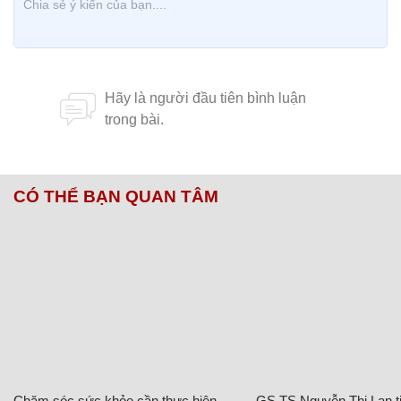
CÓ THỂ BẠN QUAN TÂM
Chăm sóc sức khỏe cần thực hiện
GS.TS Nguyễn Thị Lan ti