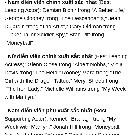
-
Nam diễn viên chính xuất sắc nhất
(Best
Leading Actor): Demian Bichir trong "A Better Life,"
George Clooney trong "The Descendants," Jean
Dujardin trong "The Artist," Gary Oldman trong
"Tinker Tailor Soldier Spy," Brad Pitt trong
"Moneyball"
-
Nữ diễn viên chính xuất sắc nhất
(Best Leading
Actress): Glenn Close trong "Albert Nobbs," Viola
Davis trong "The Help," Rooney Mara trong "The
Girl with the Dragon Tattoo," Meryl Streep trong
"The Iron Lady," Michelle Williams trong "My Week
with Marilyn."
-
Nam diễn viên phụ xuất sắc nhất
(Best
Supporting Actor): Kenneth Branagh trong "My
Week with Marilyn," Jonah Hill trong "Moneyball,"