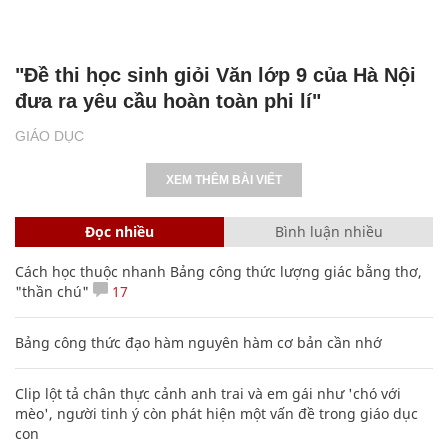
"Đề thi học sinh giỏi Văn lớp 9 của Hà Nội
đưa ra yêu cầu hoàn toàn phi lí"
GIÁO DỤC
XEM THÊM BÀI VIẾT
Đọc nhiều
Bình luận nhiều
Cách học thuộc nhanh Bảng công thức lượng giác bằng thơ,
"thần chú"
17
Bảng công thức đạo hàm nguyên hàm cơ bản cần nhớ
Clip lột tả chân thực cảnh anh trai và em gái như 'chó với
mèo', người tinh ý còn phát hiện một vấn đề trong giáo dục
con