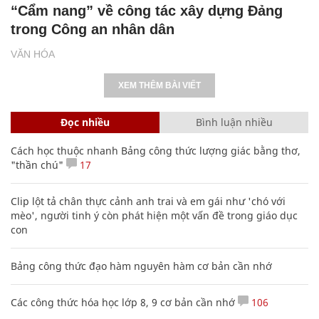
“Cẩm nang” về công tác xây dựng Đảng
trong Công an nhân dân
VĂN HÓA
XEM THÊM BÀI VIẾT
Đọc nhiều
Bình luận nhiều
Cách học thuộc nhanh Bảng công thức lượng giác bằng thơ,
"thần chú"
17
Clip lột tả chân thực cảnh anh trai và em gái như 'chó với
mèo', người tinh ý còn phát hiện một vấn đề trong giáo dục
con
Bảng công thức đạo hàm nguyên hàm cơ bản cần nhớ
Các công thức hóa học lớp 8, 9 cơ bản cần nhớ
106