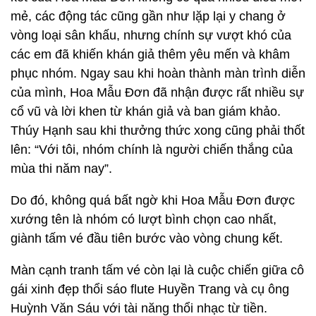
mẻ, các động tác cũng gần như lặp lại y chang ở
vòng loại sân khấu, nhưng chính sự vượt khó của
các em đã khiến khán giả thêm yêu mến và khâm
phục nhóm. Ngay sau khi hoàn thành màn trình diễn
của mình, Hoa Mẫu Đơn đã nhận được rất nhiều sự
cổ vũ và lời khen từ khán giả và ban giám khảo.
Thúy Hạnh sau khi thưởng thức xong cũng phải thốt
lên: “Với tôi, nhóm chính là người chiến thắng của
mùa thi năm nay”.
Do đó, không quá bất ngờ khi Hoa Mẫu Đơn được
xướng tên là nhóm có lượt bình chọn cao nhất,
giành tấm vé đầu tiên bước vào vòng chung kết.
Màn cạnh tranh tấm vé còn lại là cuộc chiến giữa cô
gái xinh đẹp thổi sáo flute Huyền Trang và cụ ông
Huỳnh Văn Sáu với tài năng thổi nhạc từ tiền.