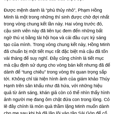
Được mệnh danh là “phù thủy nhỏ”, Phạm Hồng
Minh là một trong những thí sinh được chờ đợi nhất
trong vòng chung kết lần này. Hai vòng trước đó,
cậu sinh viên này đã liên tục đem đến những bất
ngờ thú vị bằng tài hội họa và cái đầu cực kỳ sáng
tạo của mình. Trong vòng chung kết này, Hồng Minh
đã chuẩn bị một tiết mục rất đặc biệt mà cậu đã tốn
vài tháng để suy nghĩ. Đây cũng chính là tiết mục
mà cậu định sử dụng cho vòng bán kết nhưng đã để
dành để “tung chiêu” trong vòng thi quan trọng sắp
tới. Không chỉ tái hiện hình ảnh của giám khảo Thúy
Hạnh trên sân khấu như đã hứa, với những hiệu
quả từ ánh sáng, khán giả còn có thể nhìn thấy hình
ảnh người mẹ đang ôm chặt đứa con trong lòng. Có
lẽ đây chính là món quà thầm lặng Minh muốn dành
cho mẹ sau khi bà đã lặn lội vào tận Sài Gòn để cổ