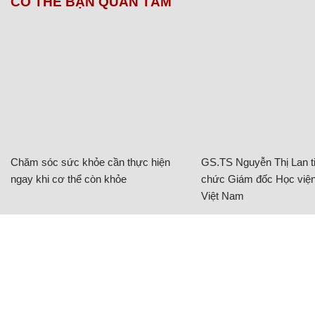
CÓ THỂ BẠN QUAN TÂM
Chăm sóc sức khỏe cần thực hiện
GS.TS Nguyễn Thị Lan ti
ngay khi cơ thể còn khỏe
chức Giám đốc Học viện
Việt Nam