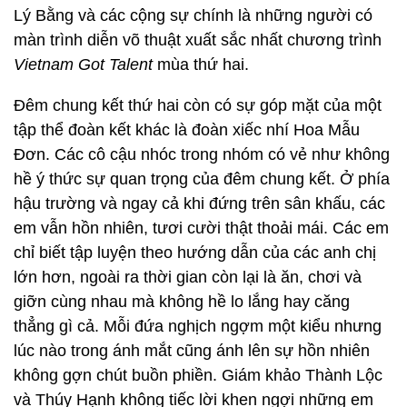
Lý Bằng và các cộng sự chính là những người có
màn trình diễn võ thuật xuất sắc nhất chương trình
Vietnam Got Talent
mùa thứ hai.
Đêm chung kết thứ hai còn có sự góp mặt của một
tập thể đoàn kết khác là đoàn xiếc nhí Hoa Mẫu
Đơn. Các cô cậu nhóc trong nhóm có vẻ như không
hề ý thức sự quan trọng của đêm chung kết. Ở phía
hậu trường và ngay cả khi đứng trên sân khấu, các
em vẫn hồn nhiên, tươi cười thật thoải mái. Các em
chỉ biết tập luyện theo hướng dẫn của các anh chị
lớn hơn, ngoài ra thời gian còn lại là ăn, chơi và
giỡn cùng nhau mà không hề lo lắng hay căng
thẳng gì cả. Mỗi đứa nghịch ngợm một kiểu nhưng
lúc nào trong ánh mắt cũng ánh lên sự hồn nhiên
không gợn chút buồn phiền. Giám khảo Thành Lộc
và Thúy Hạnh không tiếc lời khen ngợi những em