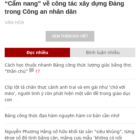
“Cẩm nang” về công tác xây dựng Đảng
trong Công an nhân dân
VĂN HÓA
XEM THÊM BÀI VIẾT
Đọc nhiều
Bình luận nhiều
Cách học thuộc nhanh Bảng công thức lượng giác bằng thơ,
"thần chú"
17
Clip lột tả chân thực cảnh anh trai và em gái như 'chó với
mèo', người tinh ý còn phát hiện một vấn đề trong giáo dục
con
Bảng công thức đạo hàm nguyên hàm cơ bản cần nhớ
Nguyễn Phương Hằng sở hữu khối tài sản "siêu khủng", từng
khoe sổ đỏ tính bằng cân, mắng cựu mẫu 'không có nổi