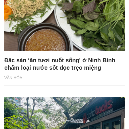
Đặc sản ‘ăn tươi nuốt sống' ở Ninh Bình
chấm loại nước sốt đọc trẹo miệng
VĂN HÓA