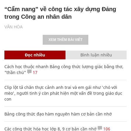
“Cẩm nang” về công tác xây dựng Đảng
trong Công an nhân dân
VĂN HÓA
XEM THÊM BÀI VIẾT
Đọc nhiều
Bình luận nhiều
Cách học thuộc nhanh Bảng công thức lượng giác bằng thơ,
"thần chú"
17
Clip lột tả chân thực cảnh anh trai và em gái như 'chó với
mèo', người tinh ý còn phát hiện một vấn đề trong giáo dục
con
Bảng công thức đạo hàm nguyên hàm cơ bản cần nhớ
Các công thức hóa học lớp 8, 9 cơ bản cần nhớ
106