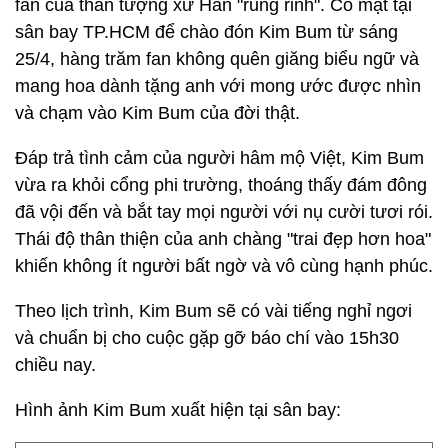
fan của thần tượng xứ Hàn "rung rinh". Có mặt tại
sân bay TP.HCM để chào đón Kim Bum từ sáng
25/4, hàng trăm fan không quên giăng biểu ngữ và
mang hoa dành tặng anh với mong ước được nhìn
và chạm vào Kim Bum của đời thật.
Đáp trả tình cảm của người hâm mộ Việt, Kim Bum
vừa ra khỏi cổng phi trường, thoáng thấy đám đông
đã vội đến và bắt tay mọi người với nụ cười tươi rói.
Thái độ thân thiện của anh chàng "trai đẹp hơn hoa"
khiến không ít người bất ngờ và vô cùng hạnh phúc.
Theo lịch trình, Kim Bum sẽ có vài tiếng nghỉ ngơi
và chuẩn bị cho cuộc gặp gỡ báo chí vào 15h30
chiều nay.
Hình ảnh Kim Bum xuất hiện tại sân bay: