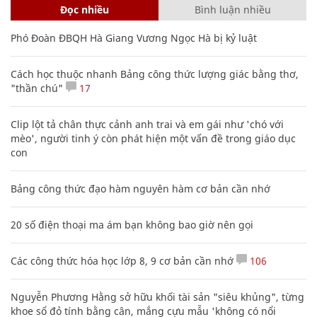
Đọc nhiều
Bình luận nhiều
Phó Đoàn ĐBQH Hà Giang Vương Ngọc Hà bị kỷ luật
Cách học thuộc nhanh Bảng công thức lượng giác bằng thơ,
"thần chú"
17
Clip lột tả chân thực cảnh anh trai và em gái như 'chó với
mèo', người tinh ý còn phát hiện một vấn đề trong giáo dục
con
Bảng công thức đạo hàm nguyên hàm cơ bản cần nhớ
20 số điện thoại ma ám bạn không bao giờ nên gọi
Các công thức hóa học lớp 8, 9 cơ bản cần nhớ
106
Nguyễn Phương Hằng sở hữu khối tài sản "siêu khủng", từng
khoe sổ đỏ tính bằng cân, mắng cựu mẫu 'không có nổi