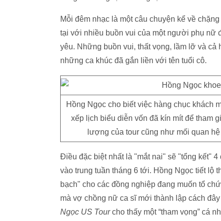
Mỗi đêm nhạc là một câu chuyện kể về chặng
tại với nhiều buồn vui của một người phụ nữ 
yêu. Những buồn vui, thất vọng, lầm lỡ và 
những ca khúc đã gắn liền với tên tuổi cô.
Hồng Ngọc cho biết việc hàng chục khách mờ
xếp lịch biểu diễn vốn đã kín mít để tham g
lượng của tour cũng như mối quan hệ
Điều đặc biệt nhất là "mắt nai" sẽ "tổng kết"
vào trung tuần tháng 6 tới. Hồng Ngọc tiết lộ
bạch" cho các đồng nghiệp đang muốn tổ chức
mà vợ chồng nữ ca sĩ mới thành lập cách đây 
Ngọc US Tour
cho thấy một “tham vọng” cá nh