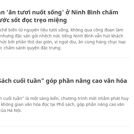
ản ‘ăn tươi nuốt sống' ở Ninh Bình chấm
nước sốt đọc trẹo miệng
chế biến từ nguyên liệu tươi sống, không qua công đoạn làm
 nhưng đặc sản gỏi nhệch nức tiếng Ninh Bình vẫn hút khách
ức bởi phần thịt dai giòn, vị ngọt dịu, ăn cùng hàng chục loại
ớc chấm sánh quyện đặc trưng.
Sách cuối tuần" góp phần nâng cao văn hóa
h cuối tuần” là một sáng kiến, chương trình mới nhằm phát huy
 không gian văn hóa đọc tại Phố sách, góp phần nâng cao văn
của Hà Nội.