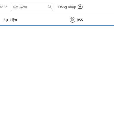
18822
Đăng nhập
Sự kiện
RSS