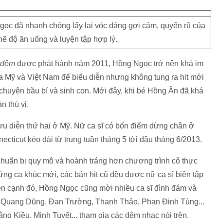
ọc đã nhanh chóng lấy lại vóc dáng gợi cảm, quyến rũ của
hế độ ăn uống và luyện tập hợp lý.
 đêm
được phát hành năm 2011, Hồng Ngọc trở nên khá im
ữa Mỹ và Việt Nam để biểu diễn nhưng không tung ra hit mới
ì chuyện bầu bí và sinh con. Mới đây, khi bé Hồng Ân đã khá
n thú vị.
ưu diễn thứ hai ở Mỹ. Nữ ca sĩ có bốn điểm dừng chân ở
cticut kéo dài từ trung tuần tháng 5 tới đầu tháng 6/2013.
chuẩn bị quy mô và hoành tráng hơn chương trình cô thực
ững ca khúc mới, các bản hit cũ đều được nữ ca sĩ biên tập
Bên cạnh đó, Hồng Ngọc cũng mời nhiều ca sĩ đình đám và
hư Quang Dũng, Đan Trường, Thanh Thảo, Phan Đinh Tùng...
ng Kiều, Minh Tuyết... tham gia các đêm nhạc nói trên.