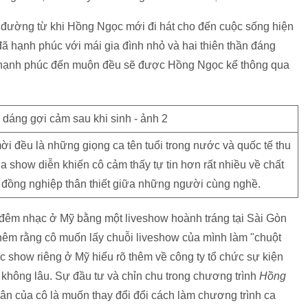
 đường từ khi Hồng Ngọc mới đi hát cho đến cuộc sống hiện
đã hạnh phúc với mái gia đình nhỏ và hai thiên thần đáng
cả hạnh phúc đến muộn đều sẽ được Hồng Ngọc kể thông qua
i đều là những giọng ca tên tuổi trong nước và quốc tế thu
ia show diễn khiến cô cảm thấy tự tin hơn rất nhiều về chất
 đồng nghiệp thân thiết giữa những người cùng nghề.
 4 đêm nhạc ở Mỹ bằng một liveshow hoành tráng tại Sài Gòn
 thêm rằng cô muốn lấy chuỗi liveshow của mình làm "chuột
 show riêng ở Mỹ hiểu rõ thêm về công ty tổ chức sự kiện
không lâu. Sự đầu tư và chỉn chu trong chương trình
Hồng
ân của cô là muốn thay đổi đổi cách làm chương trình ca