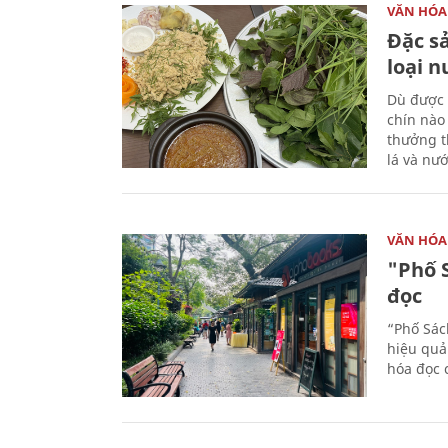
VĂN HÓA
Đặc s
loại 
Dù được 
chín nào
thưởng th
lá và nư
VĂN HÓA
"Phố 
đọc
“Phố Sác
hiệu quả
hóa đọc 