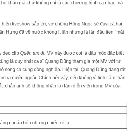
 cho khán giả chứ không chỉ là các chương trình ca nhạc mà
c hiện liveshow sắp tới, vợ chồng Hồng Ngọc sẽ đưa cả hai
n Hưng đã về nước không ít lần nhưng là lần đầu tiên "mắt
video clip
Quên em đi
. MV này được coi là dấu mốc đặc biệt
 cũng là duy nhất ca sĩ Quang Dũng tham gia một MV với tư
 trò song ca cùng đồng nghiệp. Hiện tại, Quang Dũng đang rất
 Nam ra nước ngoài. Chính bởi vậy, nếu không vì tình cảm thân
hắc chắn anh sẽ không nhận lời làm diễn viên trong MV của
ng chuẩn bên những chiếc xế lạ.