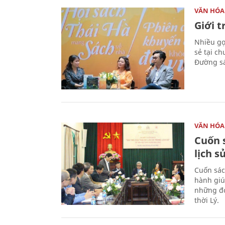
VĂN HÓA
Giới 
Nhiều gợi
sẻ tại c
Đường sá
VĂN HÓA
Cuốn s
lịch s
Cuốn sác
hành giú
những đó
thời Lý.