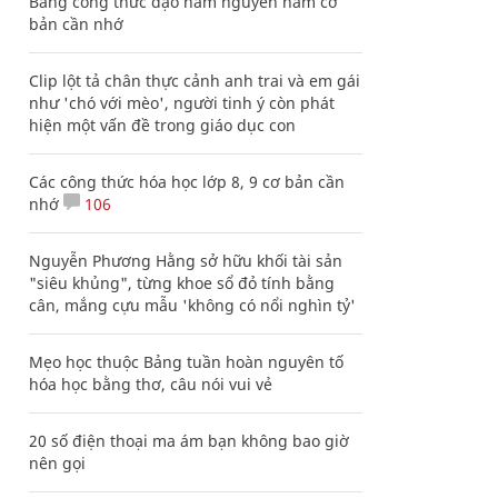
Bảng công thức đạo hàm nguyên hàm cơ
bản cần nhớ
Clip lột tả chân thực cảnh anh trai và em gái
như 'chó với mèo', người tinh ý còn phát
hiện một vấn đề trong giáo dục con
Các công thức hóa học lớp 8, 9 cơ bản cần
nhớ
106
Nguyễn Phương Hằng sở hữu khối tài sản
"siêu khủng", từng khoe sổ đỏ tính bằng
cân, mắng cựu mẫu 'không có nổi nghìn tỷ'
Mẹo học thuộc Bảng tuần hoàn nguyên tố
hóa học bằng thơ, câu nói vui vẻ
20 số điện thoại ma ám bạn không bao giờ
nên gọi