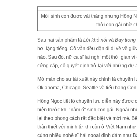
Mới sinh con được vài tháng nhưng Hồng Ng
thời con gái nhờ c
Sau hai sản phẩm là
Lời khó nói
và
Bay trong
hơi lặng tiếng. Cô vẫn đều đặn đi đi về về gi
nào. Sau đó, nữ ca sĩ lại nghỉ một thời gian v
cứng cáp, cô quyết định trở lại với những dự á
Mở màn cho sự tái xuất này chính là chuyến l
Oklahoma, Chicago, Seattle và tiểu bang Conne
Hồng Ngọc tiết lộ chuyến lưu diễn này được 
hiện trước khi "nằm ổ" sinh con gái. Ngoài nh
lại theo phong cách rất đặc biệt và mới mẻ. 
thân thiết với mình từ khi còn ở Việt Nam n
cùng nhiều nghệ sĩ hải ngoại đình đám như Bằ