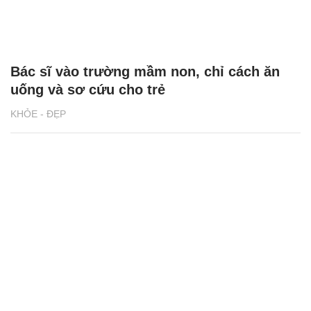
Bác sĩ vào trường mầm non, chỉ cách ăn
uống và sơ cứu cho trẻ
KHỎE - ĐẸP