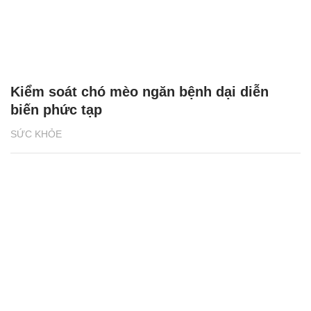
Kiểm soát chó mèo ngăn bệnh dại diễn
biến phức tạp
SỨC KHỎE