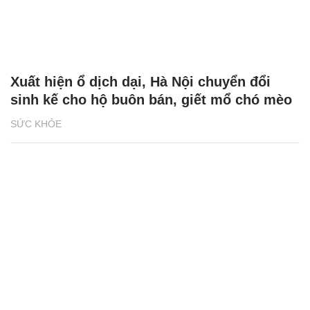
Xuất hiện ổ dịch dại, Hà Nội chuyển đổi
sinh kế cho hộ buôn bán, giết mổ chó mèo
SỨC KHỎE