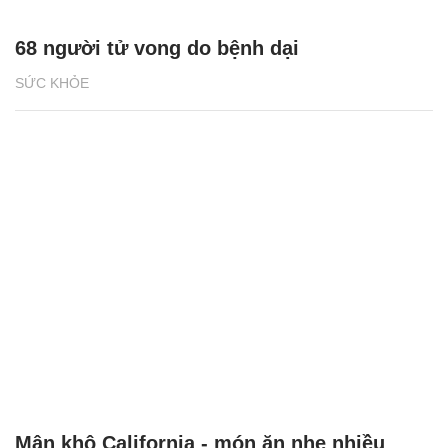
68 người tử vong do bệnh dại
SỨC KHỎE
Mận khô California - món ăn nhẹ nhiều