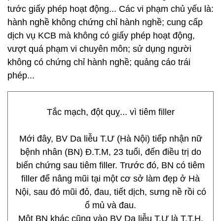
tước giấy phép hoạt động... Các vi phạm chủ yếu là:
hành nghề không chứng chỉ hành nghề; cung cấp
dịch vụ KCB mà không có giấy phép hoạt động,
vượt quá phạm vi chuyên môn; sử dụng người
không có chứng chỉ hành nghề; quảng cáo trái
phép...
Tắc mạch, đột quỵ... vì tiêm filler
Mới đây, BV Da liễu T.Ư (Hà Nội) tiếp nhận nữ
bệnh nhân (BN) Đ.T.M, 23 tuổi, đến điều trị do
biến chứng sau tiêm filler. Trước đó, BN có tiêm
filler để nâng mũi tại một cơ sở làm đẹp ở Hà
Nội, sau đó mũi đỏ, đau, tiết dịch, sưng nề rồi có
ổ mủ và đau.
Một BN khác cũng vào BV Da liễu T.Ư là T.T.H,