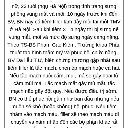
nữ, 23 tuổi (ngụ Hà Nội) trong tình trạng sưng
phồng vùng mắt và môi. 10 ngày trước khi đến
BV, BN này có tiêm filler làm đầy môi tại một TMV
ở Hà Nội. Sau khi tiêm 3 - 4 ngày thì bị sưng nề
vùng mắt, môi và mức độ sưng ngày càng nặng.
Theo TS-BS Phạm Cao Kiêm, Trưởng khoa Phẫu
thuật tạo hình thẩm mỹ và phục hồi chức năng,
BV Da liễu T.Ư, biến chứng thường gặp nhất sau
tiêm filler là tắc mạch, chèn ép mạch hoặc cả hai.
Nếu tắc mạch nuôi cằm, mũi, má sẽ gây hoại tử
cằm mũi má. Tắc mạch mắt gây mù mắt, tắc
mạch não gây đột quỵ. Nếu được điều trị sớm,
BN có thể phục hồi gần như ban đầu nhưng nếu
muộn sẽ khó (hoặc không) hồi phục. Nếu tiêm
nhầm vào mạch máu, filler sẽ theo mạch máu di
chuyển và xâm nhập đến các bộ phận khác rất