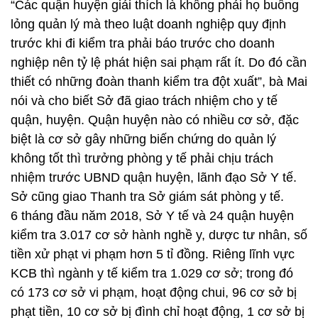
“Các quận huyện giải thích là không phải họ buông
lỏng quản lý mà theo luật doanh nghiệp quy định
trước khi đi kiểm tra phải báo trước cho doanh
nghiệp nên tỷ lệ phát hiện sai phạm rất ít. Do đó cần
thiết có những đoàn thanh kiểm tra đột xuất”, bà Mai
nói và cho biết Sở đã giao trách nhiệm cho y tế
quận, huyện. Quận huyện nào có nhiều cơ sở, đặc
biệt là cơ sở gây những biến chứng do quản lý
không tốt thì trưởng phòng y tế phải chịu trách
nhiệm trước UBND quận huyện, lãnh đạo Sở Y tế.
Sở cũng giao Thanh tra Sở giám sát phòng y tế.
6 tháng đầu năm 2018, Sở Y tế và 24 quận huyện
kiểm tra 3.017 cơ sở hành nghề y, dược tư nhân, số
tiền xử phạt vi phạm hơn 5 tỉ đồng. Riêng lĩnh vực
KCB thì ngành y tế kiểm tra 1.029 cơ sở; trong đó
có 173 cơ sở vi phạm, hoạt động chui, 96 cơ sở bị
phạt tiền, 10 cơ sở bị đình chỉ hoạt động, 1 cơ sở bị