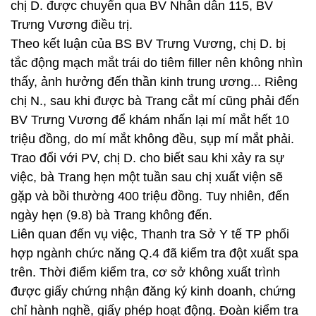
chị D. được chuyển qua BV Nhân dân 115, BV
Trưng Vương điều trị.
Theo kết luận của BS BV Trưng Vương, chị D. bị
tắc động mạch mắt trái do tiêm filler nên không nhìn
thấy, ảnh hưởng đến thần kinh trung ương... Riêng
chị N., sau khi được bà Trang cắt mí cũng phải đến
BV Trưng Vương để khám nhấn lại mí mắt hết 10
triệu đồng, do mí mắt không đều, sụp mí mắt phải.
Trao đổi với PV, chị D. cho biết sau khi xảy ra sự
việc, bà Trang hẹn một tuần sau chị xuất viện sẽ
gặp và bồi thường 400 triệu đồng. Tuy nhiên, đến
ngày hẹn (9.8) bà Trang không đến.
Liên quan đến vụ việc, Thanh tra Sở Y tế TP phối
hợp ngành chức năng Q.4 đã kiểm tra đột xuất spa
trên. Thời điểm kiểm tra, cơ sở không xuất trình
được giấy chứng nhận đăng ký kinh doanh, chứng
chỉ hành nghề, giấy phép hoạt động. Đoàn kiểm tra