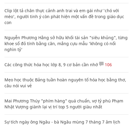
Clip lột tả chân thực cảnh anh trai và em gái như 'chó với
mèo', người tinh ý còn phát hiện một vấn đề trong giáo dục
con
Nguyễn Phương Hằng sở hữu khối tài sản "siêu khủng", từng
khoe sổ đỏ tính bằng cân, mắng cựu mẫu 'không có nổi
nghìn tỷ'
Các công thức hóa học lớp 8, 9 cơ bản cần nhớ
106
Mẹo học thuộc Bảng tuần hoàn nguyên tố hóa học bằng thơ,
câu nói vui vẻ
Mai Phương Thúy "phím hàng" quá chuẩn, vợ tỷ phú Phạm
Nhật Vượng giành lại vị trí top 5 người giàu nhất
Sự tích ngày ông Ngâu - bà Ngâu mùng 7 tháng 7 âm lịch