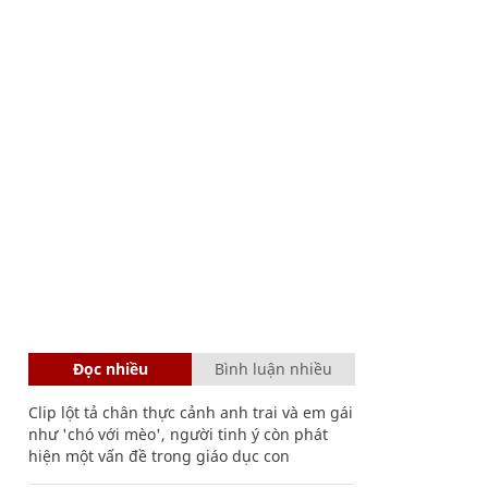
Đọc nhiều
Bình luận nhiều
Clip lột tả chân thực cảnh anh trai và em gái
như 'chó với mèo', người tinh ý còn phát
hiện một vấn đề trong giáo dục con