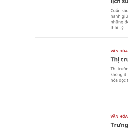
lịch s
Cuốn sác
hành giú
những đó
thời Lý.
VĂN HÓA
Thị t
Thị trườ
không ít
hóa đọc 
VĂN HÓA
Trưng