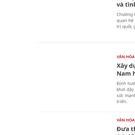
và tìn
Chương t
quan hệ 
trị quốc 
VĂN HÓA
Xây d
Nam 
Định hướ
khơi dậy
sức mạnh
triển.
VĂN HÓA
Đưa t