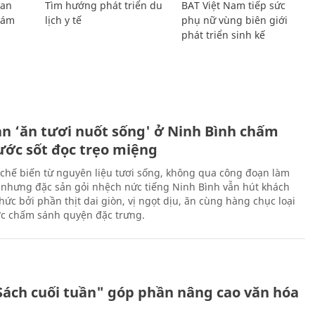
Lan
Tìm hướng phát triển du
BAT Việt Nam tiếp sức
Giám
lịch y tế
phụ nữ vùng biên giới
phát triển sinh kế
ản ‘ăn tươi nuốt sống' ở Ninh Bình chấm
nước sốt đọc trẹo miệng
chế biến từ nguyên liệu tươi sống, không qua công đoạn làm
 nhưng đặc sản gỏi nhệch nức tiếng Ninh Bình vẫn hút khách
ức bởi phần thịt dai giòn, vị ngọt dịu, ăn cùng hàng chục loại
ớc chấm sánh quyện đặc trưng.
Sách cuối tuần" góp phần nâng cao văn hóa