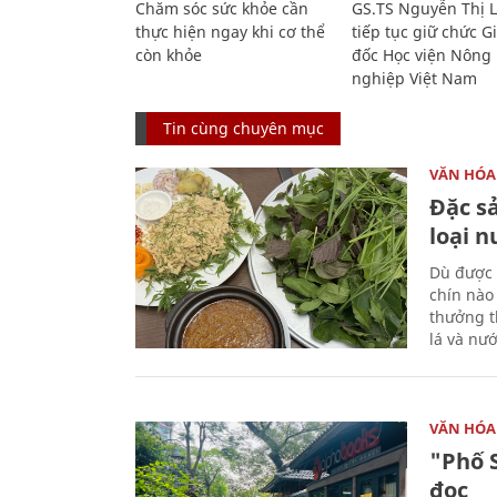
Chăm sóc sức khỏe cần
GS.TS Nguyễn Thị 
thực hiện ngay khi cơ thể
tiếp tục giữ chức 
còn khỏe
đốc Học viện Nông
nghiệp Việt Nam
Tin cùng chuyên mục
VĂN HÓA
Đặc s
loại 
Dù được 
chín nào
thưởng th
lá và nư
VĂN HÓA
"Phố 
đọc