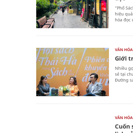
“Phố Sác
hiệu quả
hóa đọc 
VĂN HÓA
Giới 
Nhiều gợi
sẻ tại c
Đường sá
VĂN HÓA
Cuốn s