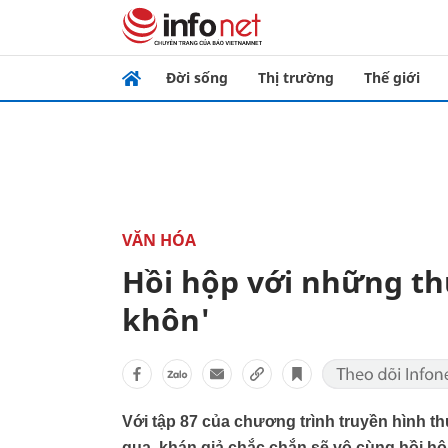
Đời sống
Thị trường
Thế giới
VĂN HÓA
Hồi hộp với những th
khôn'
Với tập 87 của chương trình truyền hình th
qua, khán giả chắc chắn sẽ vô cùng hồi h