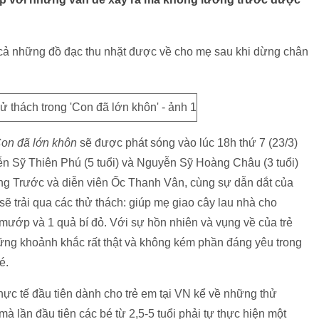
cả những đồ đạc thu nhặt được về cho mẹ sau khi dừng chân
on đã lớn khôn
sẽ được phát sóng vào lúc 18h thứ 7 (23/3)
n Sỹ Thiên Phú (5 tuổi) và Nguyễn Sỹ Hoàng Châu (3 tuổi)
ồng Trước và diễn viên Ốc Thanh Vân, cùng sự dẫn dắt của
ẽ trải qua các thử thách: giúp mẹ giao cây lau nhà cho
mướp và 1 quả bí đỏ. Với sự hồn nhiên và vụng về của trẻ
ững khoảnh khắc rất thật và không kém phần đáng yêu trong
é.
thực tế đầu tiên dành cho trẻ em tại VN kể về những thử
à lần đầu tiên các bé từ 2,5-5 tuổi phải tự thực hiện một