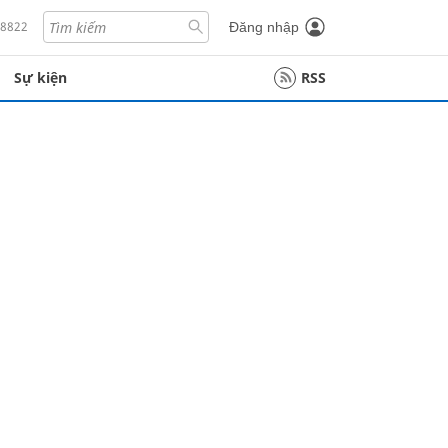
18822
Đăng nhập
Sự kiện
RSS