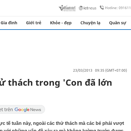
Hotline: 09161
Gia đình
Giới trẻ
Khỏe - đẹp
Chuyện lạ
Quân sự
23/03/2013 09:35 (GMT+07:00)
ử thách trong 'Con đã lớn
ực tế tuần này, ngoài các thử thách mà các bé phải vượt
ộp với những vấn đề xảy ra mà không lường trước được