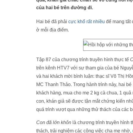
của hai bé trên đường đi.
Hai bé đã phải
cực khổ rất nhiều
để mang tất 
ở mỗi địa điểm.
Tập 87 của chương trình truyền hình thực tế
C
trên kênh HTV7 với sự tham gia của bé Nguyễ
và hai khách mời bình luận: thạc sĩ Võ Thị H
MC Thanh Thảo. Trong hành trình này, hai bé s
khách hàng, mua cho mẹ 2 kg cà chua, 1 quả 
con, khán giả sẽ được tận mắt chứng kiến nh
quá trình vượt qua những thử thách của các b
Con đã lớn khôn
là chương trình truyền hình 
thách, trải nghiệm các công việc cha mẹ nhờ, m