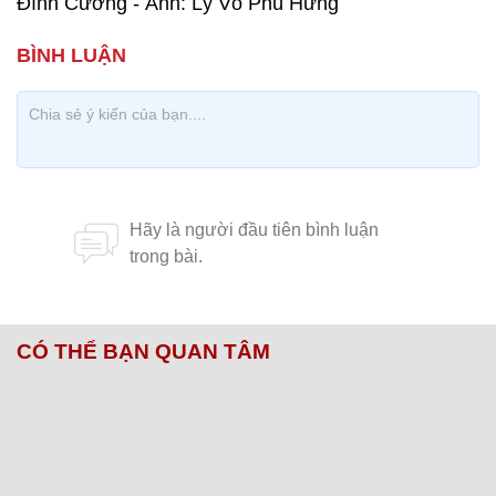
Đình Cường - Ảnh: Lý Võ Phú Hưng
CÓ THỂ BẠN QUAN TÂM