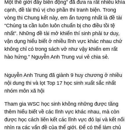
Một thế giới đầy biến động” đã đưa ra rất nhiều khía
cạnh, đề tài thú vị cho phần thi tranh biện. Trong
vòng thi Chung kết này, em ấn tượng nhất là đề tài
“Chúng ta cần luôn luôn chuẩn bị cho điều tồi tệ
nhất”. Những đề tài mở khiến thí sinh phải tư duy,
vận dụng hiểu biết ở nhiều lĩnh vực khác nhau chứ
không chỉ có trong sách vở như vậy khiến em rất
hào hứng.” Nguyễn Anh Trung vui vẻ chia sẻ.
Nguyễn Anh Trung đã giành 9 huy chương ở nhiều
nội dung thi và lọt Top 17 học sinh xuất sắc nhất
nhóm môn xã hội
Tham gia WSC học sinh không những được tăng
thêm hiểu biết về các lĩnh vực khác nhau, mà còn
được học cách liên kết các lĩnh vực đó lại và kết nối
nhìn ra các vấn đề của thế giới. Để có thể làm chủ