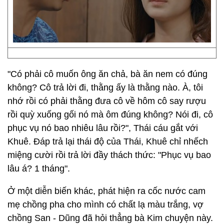
"Có phải cô muốn ông ăn chả, bà ăn nem có đúng
không? Cô trả lời đi, thằng ấy là thằng nào. À, tôi
nhớ rồi có phải thằng đưa cô về hôm cô say rượu
rồi quỳ xuống gối nó mà ôm đúng không? Nói đi, cô
phục vụ nó bao nhiêu lâu rồi?", Thái cáu gắt với
Khuê. Đáp trả lại thái độ của Thái, Khuê chỉ nhếch
miệng cười rồi trả lời đầy thách thức: "Phục vụ bao
lâu á? 1 tháng".
Ở một diễn biến khác, phát hiện ra cốc nước cam
mẹ chồng pha cho mình có chất lạ màu trắng, vợ
chồng San - Dũng đã hỏi thẳng bà Kim chuyện này.