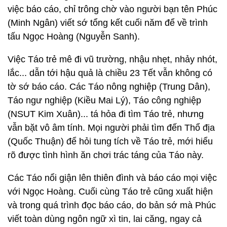
việc báo cáo, chỉ trông chờ vào người bạn tên Phúc
(Minh Ngân) viết sớ tổng kết cuối năm để về trình
tấu Ngọc Hoàng (Nguyễn Sanh).
Việc Táo trẻ mê đi vũ trường, nhậu nhẹt, nhảy nhót,
lắc... dẫn tới hậu quả là chiều 23 Tết vẫn không có
tờ sớ báo cáo. Các Táo nông nghiệp (Trung Dân),
Táo ngư nghiệp (Kiều Mai Lý), Táo công nghiệp
(NSUT Kim Xuân)... tá hỏa đi tìm Táo trẻ, nhưng
vẫn bặt vô âm tính. Mọi người phải tìm đến Thổ địa
(Quốc Thuận) để hỏi tung tích về Táo trẻ, mới hiểu
rõ được tình hình ăn chơi trác táng của Táo này.
Các Táo nổi giận lên thiên đình và báo cáo mọi việc
với Ngọc Hoàng. Cuối cùng Táo trẻ cũng xuất hiện
và trong quá trình đọc báo cáo, do bản sớ mà Phúc
viết toàn dùng ngôn ngữ xì tin, lai căng, ngay cả