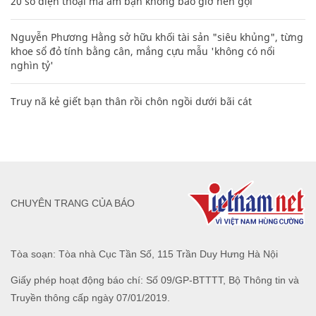
20 số điện thoại ma ám bạn không bao giờ nên gọi
Nguyễn Phương Hằng sở hữu khối tài sản "siêu khủng", từng
khoe sổ đỏ tính bằng cân, mắng cựu mẫu 'không có nổi
nghìn tỷ'
Truy nã kẻ giết bạn thân rồi chôn ngồi dưới bãi cát
CHUYÊN TRANG CỦA BÁO
Tòa soạn: Tòa nhà Cục Tần Số, 115 Trần Duy Hưng Hà Nội
Giấy phép hoạt động báo chí: Số 09/GP-BTTTT, Bộ Thông tin và
Truyền thông cấp ngày 07/01/2019.