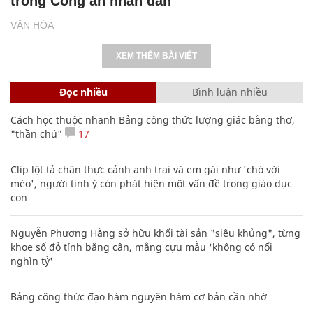
trong Công an nhân dân
VĂN HÓA
XEM THÊM BÀI VIẾT
Đọc nhiều
Bình luận nhiều
Cách học thuộc nhanh Bảng công thức lượng giác bằng thơ,
"thần chú"
17
Clip lột tả chân thực cảnh anh trai và em gái như 'chó với
mèo', người tinh ý còn phát hiện một vấn đề trong giáo dục
con
Nguyễn Phương Hằng sở hữu khối tài sản "siêu khủng", từng
khoe sổ đỏ tính bằng cân, mắng cựu mẫu 'không có nổi
nghìn tỷ'
Bảng công thức đạo hàm nguyên hàm cơ bản cần nhớ