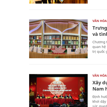
VĂN HÓA
Trưng
và tìn
Chương t
quan hệ 
trị quốc 
VĂN HÓA
Xây d
Nam 
Định hướ
khơi dậy
sức mạnh