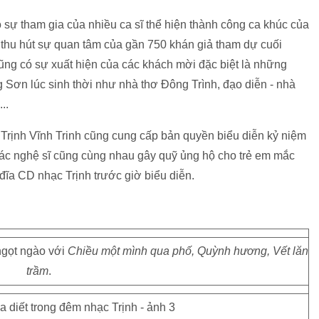
sự tham gia của nhiều ca sĩ thể hiện thành công ca khúc của
thu hút sự quan tâm của gần 750 khán giả tham dự cuối
cũng có sự xuất hiện của các khách mời đặc biệt là những
 Sơn lúc sinh thời như nhà thơ Đông Trình, đạo diễn - nhà
..
 Trịnh Vĩnh Trinh cũng cung cấp bản quyền biểu diễn kỷ niệm
Các nghệ sĩ cũng cùng nhau gây quỹ ủng hộ cho trẻ em mắc
đĩa CD nhạc Trịnh trước giờ biểu diễn.
ngọt ngào với
Chiều một mình qua phố, Quỳnh hương, Vết lăn
trầm
.