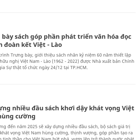
 bày sách góp phần phát triển văn hóa đọc
h đoàn kết Việt - Lào
rình Trưng bày, giới thiệu sách nhân kỷ niệm 60 năm thiết lập
hữu nghị Việt Nam - Lào (1962 - 2022) được Nhà xuất bản Chính
gia Sự thật tổ chức ngày 24/12 tại TP.HCM.
ựng nhiều đầu sách khơi dậy khát vọng Việt
hùng cường
ng đến năm 2025 sẽ xây dựng nhiều đầu sách, bộ sách giá trị
 khát vọng Việt Nam hùng cường, thịnh vượng, góp phần tạo ra
 tinh thần cho Việt Nam bứt phá, vươn lên trở thành nước phát