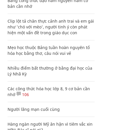
Bảng công thức đạo hàm nguyên hàm cơ
bản cần nhớ
Clip lột tả chân thực cảnh anh trai và em gái
như 'chó với mèo', người tinh ý còn phát
hiện một vấn đề trong giáo dục con
Mẹo học thuộc Bảng tuần hoàn nguyên tố
hóa học bằng thơ, câu nói vui vẻ
Nhiều điểm bất thường ở bằng đại học của
Lý Nhã Kỳ
Các công thức hóa học lớp 8, 9 cơ bản cần
nhớ
106
Người lãng mạn cuối cùng
Hàng ngàn người Mỹ ân hận vì tiêm vắc xin
HPV: Bác sĩ nói gì?