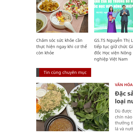
Chăm sóc sức khỏe cần
GS.TS Nguyễn Thị 
thực hiện ngay khi cơ thể
tiếp tục giữ chức 
còn khỏe
đốc Học viện Nông
nghiệp Việt Nam
Tin cùng chuyên mục
VĂN HÓA
Đặc s
loại 
Dù được 
chín nào
thưởng th
lá và nư