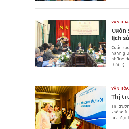
VĂN HÓA
Cuốn s
lịch s
Cuốn sác
hành giú
những đó
thời Lý.
VĂN HÓA
Thị t
Thị trườ
không ít
hóa đọc 