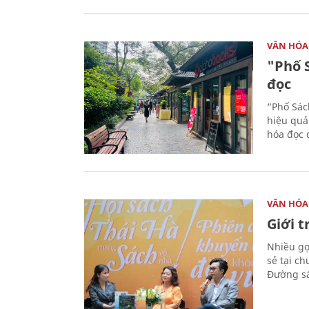
VĂN HÓA
"Phố 
đọc
“Phố Sác
hiệu quả
hóa đọc 
VĂN HÓA
Giới 
Nhiều gợi
sẻ tại c
Đường sá