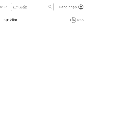
18822
Đăng nhập
Sự kiện
RSS