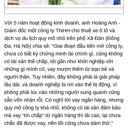
Với 5 năm hoạt động kinh doanh, anh Hoàng Anh -
Giám đốc một công ty TNHH cho thuê xe ô tô và
dịch vụ du lịch quy mô nhỏ trên phố Xã Đàn (Đống
Đa, Hà Nội) chia sẻ: “Giai đoạn đầu tiên mở công ty,
chưa có bất kỳ chứng minh tài chính gì, cũng không
có tài sản thế chấp, tôi gần như khởi nghiệp với
những gì mình có, vay mượn thêm từ bạn bè và
người thân. Tuy nhiên, đây không phải là giải pháp
lâu dài, và doanh nghiệp bị rơi vào thế bị động, vì
không phải lúc nào những người xung quanh cũng
sẵn vốn nhàn rỗi. Có nghĩ tới vay ngân hàng, nhưng
quy mô công ty khá nhỏ, không có tài sản đảm bảo
mà vay “tín chấp” từ ngân hàng thì lãi cao, lại chưa
chắc đã được vay, nên tôi cũng chưa dám thử.”