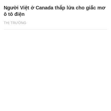
Người Việt ở Canada thắp lửa cho giấc mơ
ô tô điện
THỊ TRƯỜNG